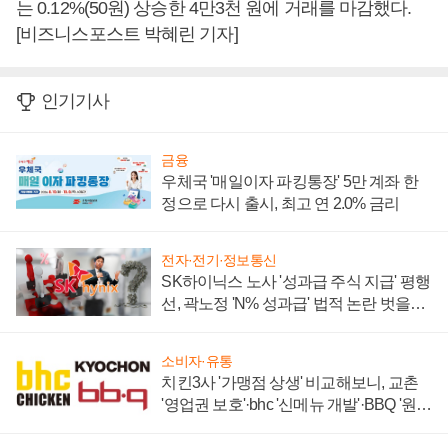
는 0.12%(50원) 상승한 4만3천 원에 거래를 마감했다.
[비즈니스포스트 박혜린 기자]
인기기사
금융
우체국 '매일이자 파킹통장' 5만 계좌 한
정으로 다시 출시, 최고 연 2.0% 금리
전자·전기·정보통신
SK하이닉스 노사 '성과급 주식 지급' 평행
선, 곽노정 'N% 성과급' 법적 논란 벗을지
주목
소비자·유통
치킨3사 '가맹점 상생' 비교해보니, 교촌
'영업권 보호'·bhc '신메뉴 개발'·BBQ '원가
부담'