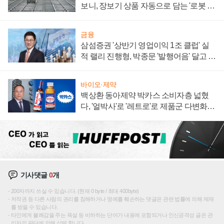
보니, 장보기 상품 자동으로 담는 '로봇 40
0대' 장관
금융
삼섬증권 '상반기 영업이익 1조 클럽' 실
적 랠리 진행형, 박종문 '발행어음' 달고 연
임 향하나
바이오·제약
백상환 동아제약 박카스 소비자층 넓혔
다, '얼박사'로 '레트로'로 제품군 다변화
주효
기사댓글
0
개
200자까지 쓰실 수 있습니다. (현재 0 byte / 최대 400byte)
저작권 등 다른 사람의 권리를 침해하거나 명예를 훼손하는 댓글은 관련 법률에 의해 제재
를 받을 수 있습니다.
타인에게 불쾌감을 주는 욕설 등 비하하는 단어가 내용에 포함되거나 인신공격성 글은 관
리자의 판단에 의해 삭제 합니다.