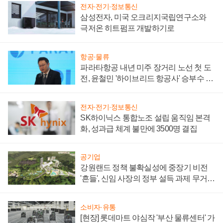
전자·전기·정보통신
삼성전자, 미국 오크리지국립연구소와
극저온 히트펌프 개발하기로
항공·물류
파라타항공 내년 미주 장거리 노선 첫 도
전, 윤철민 '하이브리드 항공사' 승부수 통
할까
전자·전기·정보통신
SK하이닉스 통합노조 설립 움직임 본격
화, 성과급 체계 불만에 3500명 결집
공기업
강원랜드 정책 불확실성에 중장기 비전
'흔들', 신임 사장의 정부 설득 과제 무거워
져
소비자·유통
[현장] 롯데마트 야심작 '부산 물류센터' 가