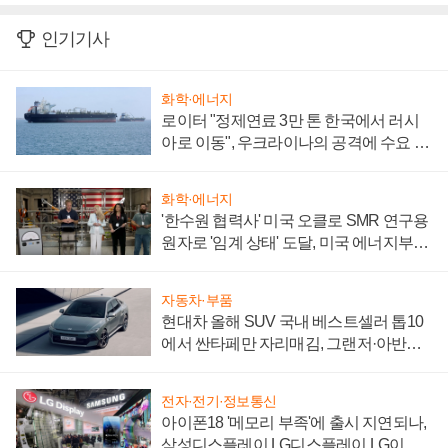
인기기사
화학·에너지
로이터 "정제연료 3만 톤 한국에서 러시
아로 이동", 우크라이나의 공격에 수요 늘
어
화학·에너지
'한수원 협력사' 미국 오클로 SMR 연구용
원자로 '임계 상태' 도달, 미국 에너지부
"중요한 이정표"
자동차·부품
현대차 올해 SUV 국내 베스트셀러 톱10
에서 싼타페만 자리매김, 그랜저·아반떼
'세단 쌍끌이'로 내수 방어
전자·전기·정보통신
아이폰18 '메모리 부족'에 출시 지연되나,
삼성디스플레이 LG디스플레이 LG이노