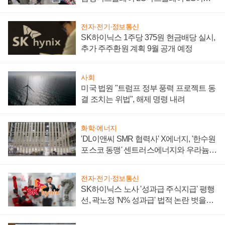
텍 '탈애플' 수익 다각화 속도
전자·전기·정보통신
SK하이닉스 1주당 375원 현금배당 실시,
추가 주주환원 계획 9월 공개 예정
사회
미국 법원 "트럼프 정부 풍력 프로젝트 동
결 조치는 위법", 해제 명령 내려
화학·에너지
'DL이앤씨 SMR 협력사' X에너지, '한수원
포스코 동맹' 센트러스에너지와 우라늄
계약 체결
전자·전기·정보통신
SK하이닉스 노사 '성과급 주식지급' 평행
선, 곽노정 'N% 성과급' 법적 논란 벗을지
주목