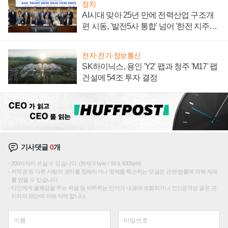
정치
AI시대 맞아 25년 만에 전력산업 구조개
편 시동, '발전5사 통합' 넘어 '한전 지주사'
재편론도
전자·전기·정보통신
SK하이닉스, 용인 'Y2' 팹과 청주 'M17' 팹
건설에 54조 투자 결정
기사댓글
0
개
200자까지 쓰실 수 있습니다. (현재 0 byte / 최대 400byte)
저작권 등 다른 사람의 권리를 침해하거나 명예를 훼손하는 댓글은 관련 법률에 의해 제재
를 받을 수 있습니다.
타인에게 불쾌감을 주는 욕설 등 비하하는 단어가 내용에 포함되거나 인신공격성 글은 관
리자의 판단에 의해 삭제 합니다.