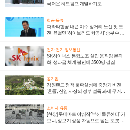
극저온 히트펌프 개발하기로
항공·물류
파라타항공 내년 미주 장거리 노선 첫 도
전, 윤철민 '하이브리드 항공사' 승부수 통
할까
전자·전기·정보통신
SK하이닉스 통합노조 설립 움직임 본격
화, 성과급 체계 불만에 3500명 결집
공기업
강원랜드 정책 불확실성에 중장기 비전
'흔들', 신임 사장의 정부 설득 과제 무거워
져
소비자·유통
[현장] 롯데마트 야심작 '부산 물류센터' 가
보니, 장보기 상품 자동으로 담는 '로봇 40
0대' 장관