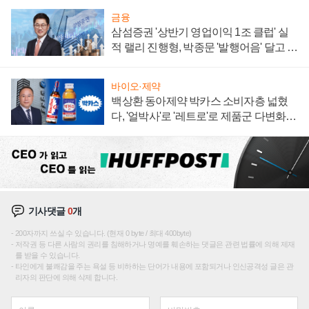
금융
삼섬증권 '상반기 영업이익 1조 클럽' 실
적 랠리 진행형, 박종문 '발행어음' 달고 연
임 향하나
바이오·제약
백상환 동아제약 박카스 소비자층 넓혔
다, '얼박사'로 '레트로'로 제품군 다변화
주효
기사댓글
0
개
200자까지 쓰실 수 있습니다. (현재 0 byte / 최대 400byte)
저작권 등 다른 사람의 권리를 침해하거나 명예를 훼손하는 댓글은 관련 법률에 의해 제재
를 받을 수 있습니다.
타인에게 불쾌감을 주는 욕설 등 비하하는 단어가 내용에 포함되거나 인신공격성 글은 관
리자의 판단에 의해 삭제 합니다.