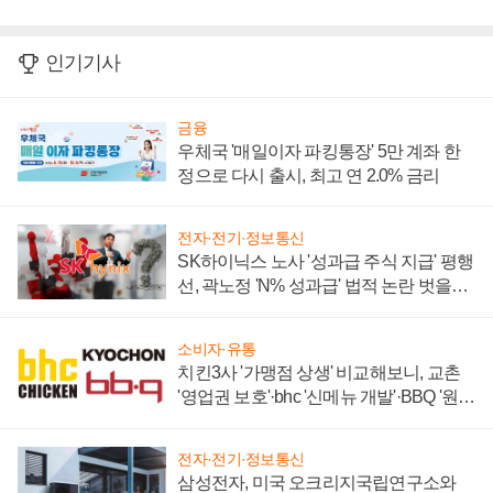
인기기사
금융
우체국 '매일이자 파킹통장' 5만 계좌 한
정으로 다시 출시, 최고 연 2.0% 금리
전자·전기·정보통신
SK하이닉스 노사 '성과급 주식 지급' 평행
선, 곽노정 'N% 성과급' 법적 논란 벗을지
주목
소비자·유통
치킨3사 '가맹점 상생' 비교해보니, 교촌
'영업권 보호'·bhc '신메뉴 개발'·BBQ '원가
부담'
전자·전기·정보통신
삼성전자, 미국 오크리지국립연구소와