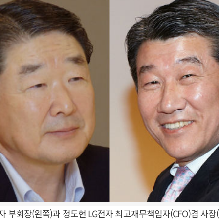
자 부회장(왼쪽)과 정도현 LG전자 최고재무책임자(CFO)겸 사장