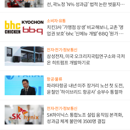
선, 곽노정 'N% 성과급' 법적 논란 벗을지 주
목
소비자·유통
치킨3사 '가맹점 상생' 비교해보니, 교촌 '영
업권 보호'·bhc '신메뉴 개발'·BBQ '원가 부
담'
전자·전기·정보통신
삼성전자, 미국 오크리지국립연구소와 극저
온 히트펌프 개발하기로
항공·물류
파라타항공 내년 미주 장거리 노선 첫 도전,
윤철민 '하이브리드 항공사' 승부수 통할까
전자·전기·정보통신
SK하이닉스 통합노조 설립 움직임 본격화,
성과급 체계 불만에 3500명 결집