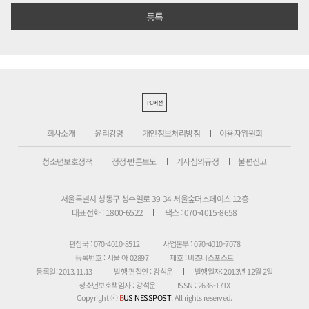
PC버전
회사소개
윤리강령
개인정보처리방침
이용자위원회
청소년보호정책
정정·반론보도
기사심의규정
불편신고
서울특별시 성동구 성수일로 39-34 서울숲더스페이스 12층
대표전화 : 1800-6522
팩스 : 070-4015-8658
편집국 : 070-4010-8512
사업본부 : 070-4010-7078
등록번호 : 서울 아 02897
제호 : 비즈니스포스트
등록일: 2013.11.13
발행·편집인 : 강석운
발행일자: 2013년 12월 2일
청소년보호책임자 : 강석운
ISSN : 2636-171X
Copyright ⓒ
B
USINESSPOST
. All rights reserved.