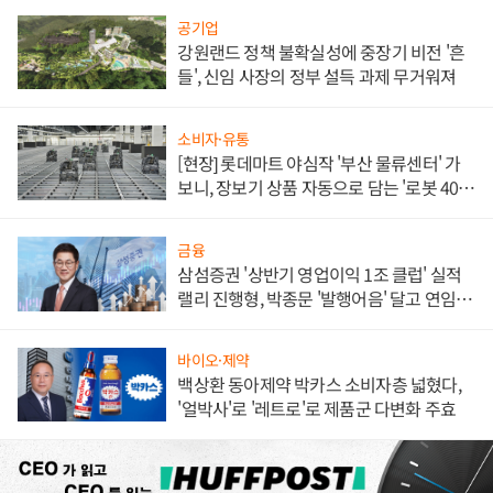
공기업
강원랜드 정책 불확실성에 중장기 비전 '흔
들', 신임 사장의 정부 설득 과제 무거워져
소비자·유통
[현장] 롯데마트 야심작 '부산 물류센터' 가
보니, 장보기 상품 자동으로 담는 '로봇 400
대' 장관
금융
삼섬증권 '상반기 영업이익 1조 클럽' 실적
랠리 진행형, 박종문 '발행어음' 달고 연임 향
하나
바이오·제약
백상환 동아제약 박카스 소비자층 넓혔다,
'얼박사'로 '레트로'로 제품군 다변화 주효