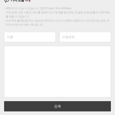
기사댓글
0
개
200자까지 쓰실 수 있습니다. (현재 0 byte / 최대 400byte)
저작권 등 다른 사람의 권리를 침해하거나 명예를 훼손하는 댓글은 관련 법률에 의해 제재
를 받을 수 있습니다.
타인에게 불쾌감을 주는 욕설 등 비하하는 단어가 내용에 포함되거나 인신공격성 글은 관
리자의 판단에 의해 삭제 합니다.