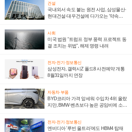
건설
국내외서 속도 붙는 원전 사업, 삼성물산·
현대건설·대우건설에 다가오는 '약속의
시간'
사회
미국 법원 "트럼프 정부 풍력 프로젝트 동
결 조치는 위법", 해제 명령 내려
전자·전기·정보통신
삼성전자, 갤럭시Z 폴드8 사전예약 개통
8월31일까지 연장
자동차·부품
BYD코리아 가격 앞세워 수입차 4위 올랐
지만, BMW·벤츠보다 높은 공임비에 소비
자 불만 폭발
전자·전기·정보통신
엔비디아 '루빈 울트라'에도 HBM4 탑재