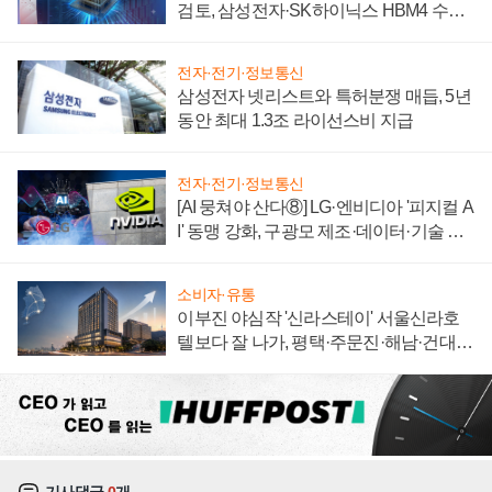
검토, 삼성전자·SK하이닉스 HBM4 수율
에 주도권 갈린다
전자·전기·정보통신
삼성전자 넷리스트와 특허분쟁 매듭, 5년
동안 최대 1.3조 라이선스비 지급
전자·전기·정보통신
[AI 뭉쳐야 산다⑧] LG·엔비디아 '피지컬 A
I' 동맹 강화, 구광모 제조·데이터·기술 결
집해 종합 로보틱스 기업으로
소비자·유통
이부진 야심작 '신라스테이' 서울신라호
텔보다 잘 나가, 평택·주문진·해남·건대로
성장판 더 넓힌다