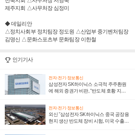
전북지회 △사무처장 서영숙
제주지회 △사무처장 심정미
◆ 데일리안
△정치사회부 정치팀장 정도원 △산업부 중기벤처팀장
김명신 △문화스포츠부 문화팀장 이한철
인기기사
전자·전기·정보통신
삼성전자 SK하이닉스 소극적 주주환원
에 해외 증권가 비판, "반도체 호황 지속
성 의문"
전자·전기·정보통신
외신 "삼성전자 SK하이닉스 중국 공장용
현지 생산 반도체 장비 시험, 미국 수출통
제 대비"