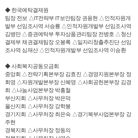
◆ 한국예탁결제원
팀장 전보 △IT전략부 IT보안팀장 권용현 △인적자원개
발부 선임조사역 서승룡 △인적자원개발부 선임조사역
김병만 △증권예탁부 투자상품관리팀장 전병호 △청산
결제부 채권결제팀장 오봉록 △일자리창출추진단 선임
조사역 심재산 △인적자원개발부 선임조사역 이승환
◆ 사회복지공동모금회
중앙회 △전략기획본부장 김효진 △경영지원본부장 정
회영 △자원개발본부장 신혜영 △사회공헌본부장 김경
희 △나눔사업본부장 박흥철
부산지회 △사무처장 박은덕
울산지회 △사무처장 강학봉
경기지회 △사무처장 최은숙 △경기북부사업본부장 강
주현
경북지회 △사무처장 정동의