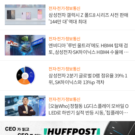
전자·전기·정보통신
삼성전자 갤럭시 Z 폴드8 시리즈 사전 판매
'144만 대' 역대 최대
전자·전기·정보통신
엔비디아 '루빈 울트라'에도 HBM4 탑재 검
토, 삼성전자·SK하이닉스 HBM4 수율에 주
도권 갈린다
전자·전기·정보통신
삼성전자 2분기 글로벌 D램 점유율 39% 1
위, SK하이닉스와 13%p 격차
전자·전기·정보통신
[오늘Who] 정철동 LG디스플레이 모바일 O
LED로 하반기 실적 반등 시동, '칩플레이
션'에 가격 인하 압박은 부담