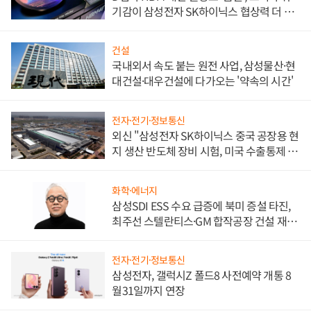
기감이 삼성전자 SK하이닉스 협상력 더 키
워
건설
국내외서 속도 붙는 원전 사업, 삼성물산·현
대건설·대우건설에 다가오는 '약속의 시간'
전자·전기·정보통신
외신 "삼성전자 SK하이닉스 중국 공장용 현
지 생산 반도체 장비 시험, 미국 수출통제 대
비"
화학·에너지
삼성SDI ESS 수요 급증에 북미 증설 타진,
최주선 스텔란티스·GM 합작공장 건설 재추
진하나
전자·전기·정보통신
삼성전자, 갤럭시Z 폴드8 사전예약 개통 8
월31일까지 연장