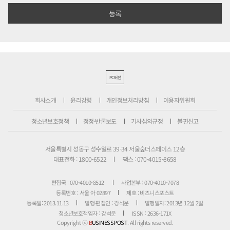
PC버전
회사소개
윤리강령
개인정보처리방침
이용자위원회
청소년보호정책
정정·반론보도
기사심의규정
불편신고
서울특별시 성동구 성수일로 39-34 서울숲더스페이스 12층
대표전화 : 1800-6522
팩스 : 070-4015-8658
편집국 : 070-4010-8512
사업본부 : 070-4010-7078
등록번호 : 서울 아 02897
제호 : 비즈니스포스트
등록일: 2013.11.13
발행·편집인 : 강석운
발행일자: 2013년 12월 2일
청소년보호책임자 : 강석운
ISSN : 2636-171X
Copyright ⓒ
B
USINESSPOST
. All rights reserved.