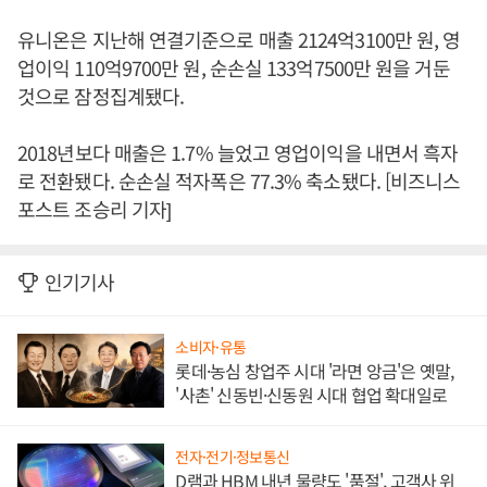
유니온은 지난해 연결기준으로 매출 2124억3100만 원, 영
업이익 110억9700만 원, 순손실 133억7500만 원을 거둔
것으로 잠정집계됐다.
2018년보다 매출은 1.7% 늘었고 영업이익을 내면서 흑자
로 전환됐다. 순손실 적자폭은 77.3% 축소됐다. [비즈니스
포스트 조승리 기자]
인기기사
소비자·유통
롯데·농심 창업주 시대 '라면 앙금'은 옛말,
'사촌' 신동빈·신동원 시대 협업 확대일로
전자·전기·정보통신
D램과 HBM 내년 물량도 '품절', 고객사 위