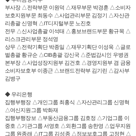
부사장 △전략부문 이원덕 △재무부문 박경훈 △소비자
보호지원부문 최동수 △사업관리부문 김정기 △자산관
리총괄 신명혁 △IT디지털부문 노진호
전무 △신사업총괄 이석태 △홍보브랜드부문 황규목 △
리스크관리부문 정석영
상무 △전략기획단 박종일 △재무기획단 이성욱 △글로
벌총괄 황규순 △CIB총괄 강신국 △준법감시인 우병권
본부장 △사업성장지원부 김건호 △경영지원부 겸 금융
소비자보호부 이종근 △브랜드전략부 김기린 △감사부
김병구
◆ 우리은행
집행부행장 △개인그룹 최홍식 △자산관리그룹 신명혁
△여신지원그룹 박화재
집행부행장보 △부동산금융그룹 김호정 △기업그룹 이
중호 △기관그룹 서영호 △외환그룹 송한영 △업무지원
그룹 원종래 △IT그룹 김성종 △정보보호그룹 고정현 △