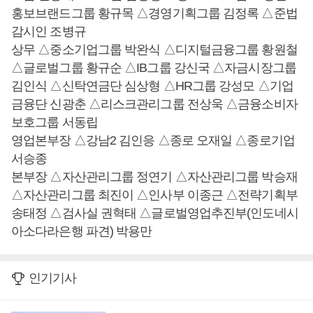
홍보브랜드그룹 황규목 △경영기획그룹 김정록 △준법
감시인 조병규
상무 △중소기업그룹 박완식 △디지털금융그룹 황원철
△글로벌그룹 황규순 △IB그룹 강신국 △자금시장그룹
김인식 △신탁연금단 심상형 △HR그룹 강성모 △기업
금융단 신광춘 △리스크관리그룹 전상욱 △금융소비자
보호그룹 서동립
영업본부장 △강남2 김인응 △종로 오재일 △종로기업
서승종
본부장 △자산관리그룹 정연기 △자산관리그룹 박승재
△자산관리그룹 최진이 △인사부 이종근 △전략기획부
송태정 △검사실 권혁태 △글로벌영업추진부(인도네시
아소다라은행 파견) 박용만
인기기사