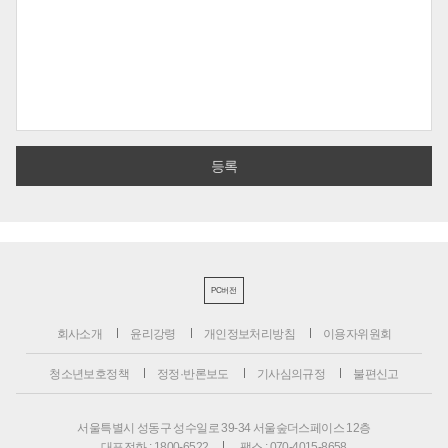
PC버전
회사소개
윤리강령
개인정보처리방침
이용자위원회
청소년보호정책
정정·반론보도
기사심의규정
불편신고
서울특별시 성동구 성수일로 39-34 서울숲더스페이스 12층
대표전화 : 1800-6522
팩스 : 070-4015-8658