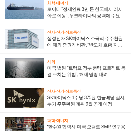
화학·에너지
로이터 "정제연료 3만 톤 한국에서 러시
아로 이동", 우크라이나의 공격에 수요 늘
어
전자·전기·정보통신
삼성전자 SK하이닉스 소극적 주주환원
에 해외 증권가 비판, "반도체 호황 지속
성 의문"
사회
미국 법원 "트럼프 정부 풍력 프로젝트 동
결 조치는 위법", 해제 명령 내려
전자·전기·정보통신
SK하이닉스 1주당 375원 현금배당 실시,
추가 주주환원 계획 9월 공개 예정
화학·에너지
'한수원 협력사' 미국 오클로 SMR 연구용