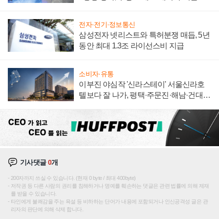
집해 종합 로보틱스 기업으로
전자·전기·정보통신
삼성전자 넷리스트와 특허분쟁 매듭, 5년
동안 최대 1.3조 라이선스비 지급
소비자·유통
이부진 야심작 '신라스테이' 서울신라호
텔보다 잘 나가, 평택·주문진·해남·건대로
성장판 더 넓힌다
기사댓글
0
개
200자까지 쓰실 수 있습니다. (현재 0 byte / 최대 400byte)
저작권 등 다른 사람의 권리를 침해하거나 명예를 훼손하는 댓글은 관련 법률에 의해 제재
를 받을 수 있습니다.
타인에게 불쾌감을 주는 욕설 등 비하하는 단어가 내용에 포함되거나 인신공격성 글은 관
리자의 판단에 의해 삭제 합니다.