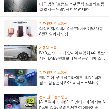
미국 법원 "트럼프 정부 풍력 프로젝트 동
결 조치는 위법", 해제 명령 내려
전자·전기·정보통신
삼성전자, 갤럭시Z 폴드8 사전예약 개통
8월31일까지 연장
자동차·부품
BYD코리아 가격 앞세워 수입차 4위 올랐
지만, BMW·벤츠보다 높은 공임비에 소비
자 불만 폭발
전자·전기·정보통신
엔비디아 '루빈 울트라'에도 HBM4 탑재
검토, 삼성전자·SK하이닉스 HBM4 수율
에 주도권 갈린다
전자·전기·정보통신
[AI 뭉쳐야 산다⑧] LG·엔비디아 '피지컬 A
I' 동맹 강화, 구광모 제조·데이터·기술 결