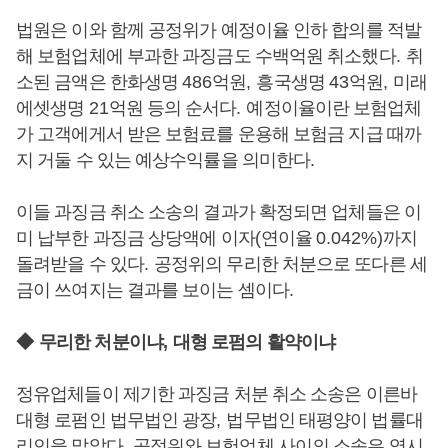
법원은 이와 함께 공정위가 예정이율 인하 합의를 적발
해 보험업체에 부과한 과징금도 수백억원 취소했다
.
취
소된 금액은 한화생명
486
억원
,
흥국생명
43
억원
,
미래
에셋생명
21
억원 등의 순서다
.
예정이율이란 보험업체
가 고객에게서 받은 보험료를 운용해 보험금 지급 때까
지 거둘 수 있는 예상수익률을 의미한다
.
이들 과징금 취소 소송의 결과가 확정되면 업체들은 이
미 납부한 과징금 상당액에 이자
(
연이율
0.042%)
까지
돌려받을 수 있다
.
공정위의 무리한 처분으로 또다른 세
금이 쓰여지는 결과를 보이는 셈이다
.
◆
무리한 처분이냐
,
대형 로펌의 활약이냐
정유업체들이 제기한 과징금 처분 취소 소송은 이른바
대형 로펌인 법무법인 광장
,
법무법인 태평양이 법률대
리인을 맡았다
.
공정위와 보험업체 사이의 소송은 역시