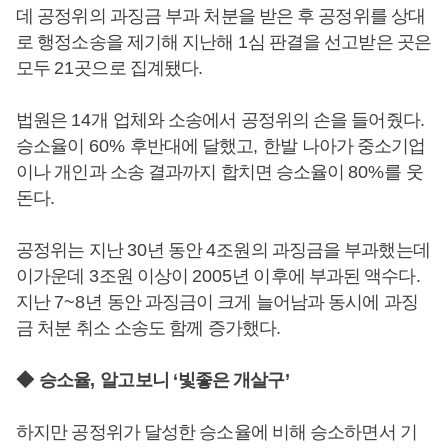
데 공정위의 과징금 부과 처분을 받은 후 공정위를 상대
로 행정소송을 제기해 지난해
1
심 판결을 선고받은 곳은
모두
21
곳으로 집계됐다
.
법원은
14
개 업체와 소송에서 공정위의 손을 들어줬다
.
승소율이
60%
후반대에 달했고
,
한발 나아가 중소기업
이나 개인과 소송 결과까지 합치면 승소율이
80%
를 웃
돈다
.
공정위는 지난
30
년 동안
4
조원의 과징금을 부과했는데
이가운데
3
조원 이상이
2005
년 이후에 부과된 액수다
.
지난
7~8
년 동안 과징금이 크게 늘어남과 동시에 과징
금 처분 취소 소송도 함께 증가했다
.
◆
승소율
,
알고보니
‘
빛좋은 개살구
’
하지만 공정위가 달성한 승소율에 비해 승소하면서 기