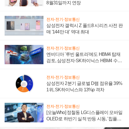
8월31일까지 연장
전자·전기·정보통신
삼성전자 갤럭시 Z 폴드8 시리즈 사전 판
매 '144만 대' 역대 최대
전자·전기·정보통신
엔비디아 '루빈 울트라'에도 HBM4 탑재
검토, 삼성전자·SK하이닉스 HBM4 수율
에 주도권 갈린다
전자·전기·정보통신
삼성전자 2분기 글로벌 D램 점유율 39%
1위, SK하이닉스와 13%p 격차
전자·전기·정보통신
[오늘Who] 정철동 LG디스플레이 모바일
OLED로 하반기 실적 반등 시동, '칩플레
이션'에 가격 인하 압박은 부담