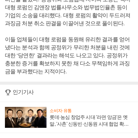
대형 로펌인 김앤장 법률사무소와 법무법인율촌 등이
기업의 소송을 대리했다
.
대형 로펌의 활약이 두드러져
과징금 처분 취소 판결을 이끌어낸 것으로 풀이된다
.
이들 업체들이 대형 로펌을 동원해 유리한 결과를 얻어
냈다는 분석과 함께 공정위가 무리한 처분을 내린 것에
대한
‘
당연한
’
결과라는 해석도 나오고 있다
.
공정위가
충분한 증거를 확보하지 못한 채 다소 무책임하게 과징
금을 부과했다는 지적이다
.
인기기사
소비자·유통
롯데·농심 창업주 시대 '라면 앙금'은 옛
말, '사촌' 신동빈·신동원 시대 협업 확대
일로