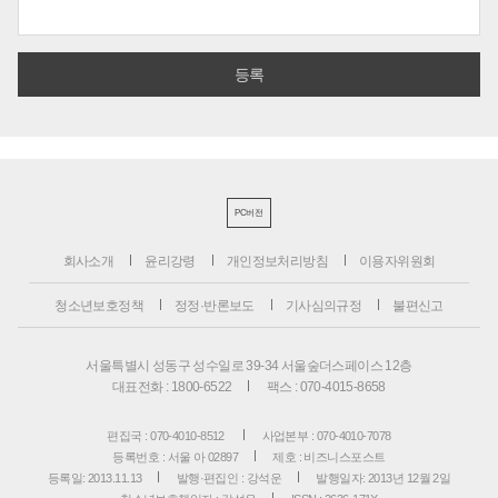
PC버전
회사소개
윤리강령
개인정보처리방침
이용자위원회
청소년보호정책
정정·반론보도
기사심의규정
불편신고
서울특별시 성동구 성수일로 39-34 서울숲더스페이스 12층
대표전화 : 1800-6522
팩스 : 070-4015-8658
편집국 : 070-4010-8512
사업본부 : 070-4010-7078
등록번호 : 서울 아 02897
제호 : 비즈니스포스트
등록일: 2013.11.13
발행·편집인 : 강석운
발행일자: 2013년 12월 2일