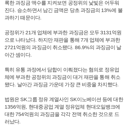
록한 과징금 액수를 지켜보면 공정위의 낯빛은 어두워
진다
.
승소하면서 남긴 금액은 당초 과징금의
13%
에 불
과하기 때문이다
.
공정위가
21
개 업체에 부과한 과징금은 모두
3131
억원
으로 나타났다
.
하지만 재판을 통해
7
개 업체에 부과한
2721
억원의 과징금이 취소됐다
. 86.9%
의 과징금이 날
아간 셈이다
.
특히 유통 과정에서 담합이 이뤄졌다는 혐의로 정유업
체에 부과한 공정위의 과징금이 대거 재판을 통해 취소
됐다
.
날아간 과징금 가운데 가장 큰 비중을 차지했다
.
법원은
SK
그룹 정유 계열사인
SK
이노베이션 등에 대한
1356
억원
,
현대중공업 계열 정유업체 현대오일뱅크에
대한
754
억원의 과징금을 각각 전액 취소한 것으로 드
러났다
.