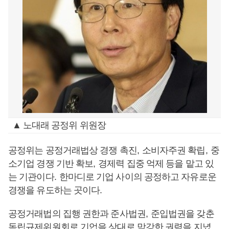
▲ 노대래 공정위 위원장
공정위는 공정거래법상 경쟁 촉진
,
소비자주권 확립
,
중
소기업 경쟁 기반 확보
,
경제력 집중 억제 등을 맡고 있
는 기관이다
.
한마디로 기업 사이의 공정하고 자유로운
경쟁을 유도하는 곳이다
.
공정거래법의 집행 권한과 준사법권
,
준입법권을 갖춘
독립규제위원회로 기업을 상대로 막강한 권력을 지녔