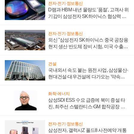
전자·전기·정보통신
D램과 HBM 내년 물량도 '품절', 고객사 위
기감이 삼성전자 SK하이닉스 협상력 더
키워
전자·전기·정보통신
외신 "삼성전자 SK하이닉스 중국 공장용
현지 생산 반도체 장비 시험, 미국 수출통
제 대비"
건설
국내외서 속도 붙는 원전 사업, 삼성물산·
현대건설·대우건설에 다가오는 '약속의
시간'
화학·에너지
삼성SDI ESS 수요 급증에 북미 증설 타
진, 최주선 스텔란티스·GM 합작공장 건
설 재추진하나
전자·전기·정보통신
삼성전자, 갤럭시Z 폴드8 사전예약 개통