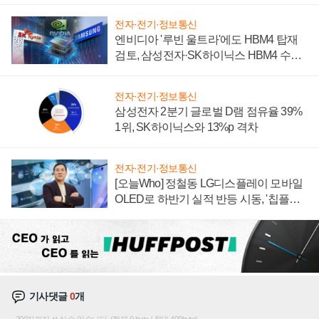
전자·전기·정보통신
엔비디아 '루빈 울트라'에도 HBM4 탑재
검토, 삼성전자·SK하이닉스 HBM4 수율
에 주도권 갈린다
전자·전기·정보통신
삼성전자 2분기 글로벌 D램 점유율 39%
1위, SK하이닉스와 13%p 격차
전자·전기·정보통신
[오늘Who] 정철동 LG디스플레이 모바일
OLED로 하반기 실적 반등 시동, '칩플레
이션'에 가격 인하 압박은 부담
기사댓글
0
개