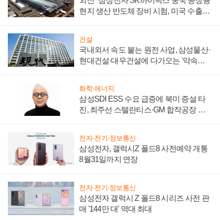
외신 "삼성전자 SK하이닉스 중국 공장용
현지 생산 반도체 장비 시험, 미국 수출통
제 대비"
건설
국내외서 속도 붙는 원전 사업, 삼성물산·
현대건설·대우건설에 다가오는 '약속의
시간'
화학·에너지
삼성SDI ESS 수요 급증에 북미 증설 타
진, 최주선 스텔란티스·GM 합작공장 건
설 재추진하나
전자·전기·정보통신
삼성전자, 갤럭시Z 폴드8 사전예약 개통
8월31일까지 연장
전자·전기·정보통신
삼성전자 갤럭시 Z 폴드8 시리즈 사전 판
매 '144만 대' 역대 최대