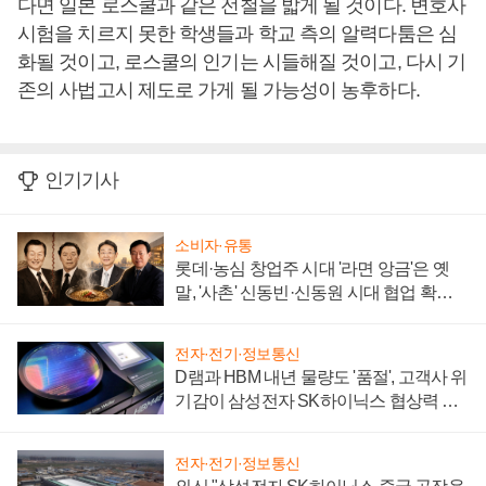
다면 일본 로스쿨과 같은 전철을 밟게 될 것이다. 변호사
시험을 치르지 못한 학생들과 학교 측의 알력다툼은 심
화될 것이고, 로스쿨의 인기는 시들해질 것이고, 다시 기
존의 사법고시 제도로 가게 될 가능성이 농후하다.
인기기사
소비자·유통
롯데·농심 창업주 시대 '라면 앙금'은 옛
말, '사촌' 신동빈·신동원 시대 협업 확대
일로
전자·전기·정보통신
D램과 HBM 내년 물량도 '품절', 고객사 위
기감이 삼성전자 SK하이닉스 협상력 더
키워
전자·전기·정보통신