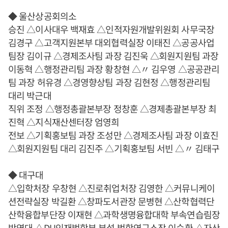
◆ 울산상공회의소
승진 △이사대우 백재효 △인적자원개발위원회 사무국장
김경구 △고객지원본부 대외협력실장 이태진 △공공사업
팀장 김이규 △경제조사팀 과장 김진욱 △회원지원팀 과장
이동혁 △행정관리팀 과장 황창현 △〃 김우영 △공공관리
팀 과장 허유경 △경영향상팀 과장 김현정 △행정관리팀
대리 박근대
직위 조정 △행정총괄본부장 정창훈 △경제총괄본부장 최
진혁 △지식재산센터장 엄영희
전보 △기획홍보팀 과장 조성만 △경제조사팀 과장 이효진
△회원지원팀 대리 김진주 △기획홍보팀 서빈 △〃 김태구
◆ 대구대
△입학처장 우창현 △진로취업처장 김영한 △커뮤니케이
션전략실장 박길환 △창파도서관장 문병현 △산학협력단
산학융합부단장 이재현 △과학생명융합대학 부속연습림장
박영대 △DU인재법학부 부설 법학연구소장 이승환 △자산