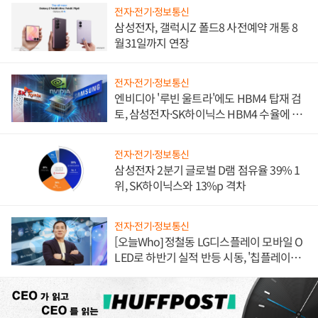
전자·전기·정보통신
삼성전자, 갤럭시Z 폴드8 사전예약 개통 8
월31일까지 연장
전자·전기·정보통신
엔비디아 '루빈 울트라'에도 HBM4 탑재 검
토, 삼성전자·SK하이닉스 HBM4 수율에 주
도권 갈린다
전자·전기·정보통신
삼성전자 2분기 글로벌 D램 점유율 39% 1
위, SK하이닉스와 13%p 격차
전자·전기·정보통신
[오늘Who] 정철동 LG디스플레이 모바일 O
LED로 하반기 실적 반등 시동, '칩플레이
션'에 가격 인하 압박은 부담