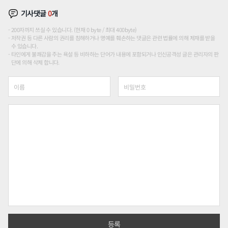
기사댓글
0
개
200자까지 쓰실 수 있습니다. (현재 0 byte / 최대 400byte)
저작권 등 다른 사람의 권리를 침해하거나 명예를 훼손하는 댓글은 관련 법률에 의해 제재를 받을
수 있습니다.
타인에게 불쾌감을 주는 욕설 등 비하하는 단어가 내용에 포함되거나 인신공격성 글은 관리자의 판
단에 의해 삭제 합니다.