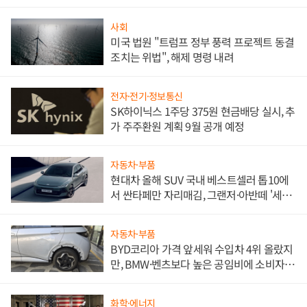
사회
미국 법원 "트럼프 정부 풍력 프로젝트 동결
조치는 위법", 해제 명령 내려
전자·전기·정보통신
SK하이닉스 1주당 375원 현금배당 실시, 추
가 주주환원 계획 9월 공개 예정
자동차·부품
현대차 올해 SUV 국내 베스트셀러 톱10에
서 싼타페만 자리매김, 그랜저·아반떼 '세단
쌍끌이'로 내수 방어
자동차·부품
BYD코리아 가격 앞세워 수입차 4위 올랐지
만, BMW·벤츠보다 높은 공임비에 소비자
불만 폭발
화학·에너지