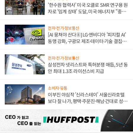
'한수원 협력사' 미국 오클로 SMR 연구용 원
자로 '임계 상태' 도달, 미국 에너지부 "중요
한 이정표"
전자·전기·정보통신
[AI 뭉쳐야 산다⑧] LG·엔비디아 '피지컬 AI'
동맹 강화, 구광모 제조·데이터·기술 결집
해 종합 로보틱스 기업으로
전자·전기·정보통신
삼성전자 넷리스트와 특허분쟁 매듭, 5년 동
안 최대 1.3조 라이선스비 지급
소비자·유통
이부진 야심작 '신라스테이' 서울신라호텔
보다 잘 나가, 평택·주문진·해남·건대로 성
장판 더 넓힌다