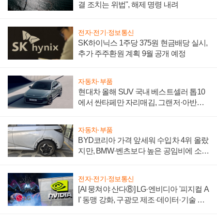
결 조치는 위법", 해제 명령 내려
전자·전기·정보통신
SK하이닉스 1주당 375원 현금배당 실시,
추가 주주환원 계획 9월 공개 예정
자동차·부품
현대차 올해 SUV 국내 베스트셀러 톱10
에서 싼타페만 자리매김, 그랜저·아반떼
'세단 쌍끌이'로 내수 방어
자동차·부품
BYD코리아 가격 앞세워 수입차 4위 올랐
지만, BMW·벤츠보다 높은 공임비에 소비
자 불만 폭발
전자·전기·정보통신
[AI 뭉쳐야 산다⑧] LG·엔비디아 '피지컬 A
I' 동맹 강화, 구광모 제조·데이터·기술 결
집해 종합 로보틱스 기업으로