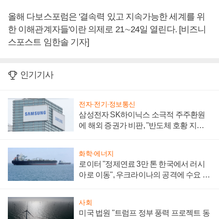
올해 다보스포럼은 '결속력 있고 지속가능한 세계를 위
한 이해관계자들'이란 의제로 21∼24일 열린다. [비즈니
스포스트 임한솔 기자]
인기기사
전자·전기·정보통신
삼성전자 SK하이닉스 소극적 주주환원
에 해외 증권가 비판, "반도체 호황 지속
성 의문"
화학·에너지
로이터 "정제연료 3만 톤 한국에서 러시
아로 이동", 우크라이나의 공격에 수요 늘
어
사회
미국 법원 "트럼프 정부 풍력 프로젝트 동