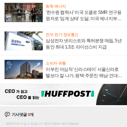
화학·에너지
'한수원 협력사' 미국 오클로 SMR 연구용
원자로 '임계 상태' 도달, 미국 에너지부
"중요한 이정표"
전자·전기·정보통신
삼성전자 넷리스트와 특허분쟁 매듭, 5년
동안 최대 1.3조 라이선스비 지급
소비자·유통
이부진 야심작 '신라스테이' 서울신라호
텔보다 잘 나가, 평택·주문진·해남·건대로
성장판 더 넓힌다
기사댓글
0
개
200자까지 쓰실 수 있습니다. (현재 0 byte / 최대 400byte)