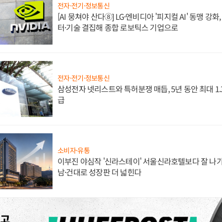
전자·전기·정보통신
[AI 뭉쳐야 산다⑧] LG·엔비디아 '피지컬 AI' 동맹 강
터·기술 결집해 종합 로보틱스 기업으로
전자·전기·정보통신
삼성전자 넷리스트와 특허분쟁 매듭, 5년 동안 최대 1
급
소비자·유통
이부진 야심작 '신라스테이' 서울신라호텔보다 잘 나가
남·건대로 성장판 더 넓힌다