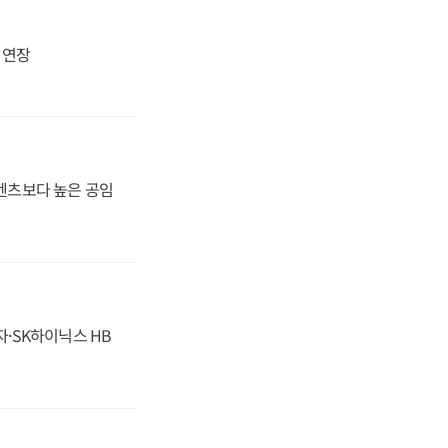
지 연장
·벤츠보다 높은 공임
자·SK하이닉스 HB