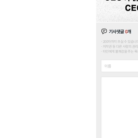
기사댓글
0
개
200자까지 쓰실 수 있습니다. (
저작권 등 다른 사람의 권리
타인에게 불쾌감을 주는 욕설