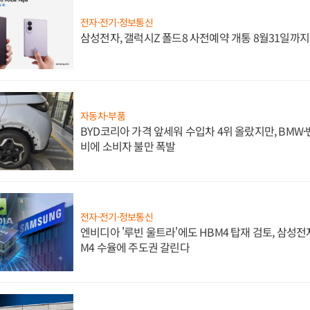
전자·전기·정보통신
삼성전자, 갤럭시Z 폴드8 사전예약 개통 8월31일까
자동차·부품
BYD코리아 가격 앞세워 수입차 4위 올랐지만, BMW
비에 소비자 불만 폭발
전자·전기·정보통신
엔비디아 '루빈 울트라'에도 HBM4 탑재 검토, 삼성전
M4 수율에 주도권 갈린다