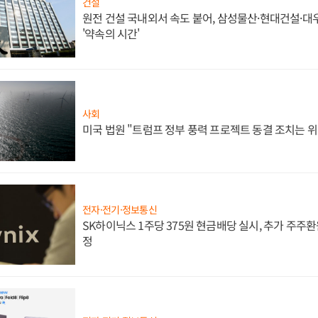
건설
원전 건설 국내외서 속도 붙어, 삼성물산·현대건설·
'약속의 시간'
사회
미국 법원 "트럼프 정부 풍력 프로젝트 동결 조치는 위
전자·전기·정보통신
SK하이닉스 1주당 375원 현금배당 실시, 추가 주주환
정