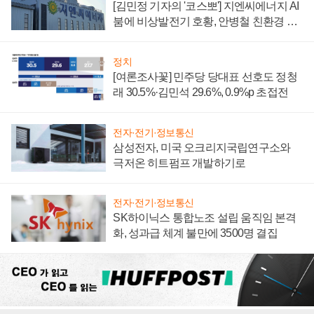
[김민정 기자의 '코스뽀'] 지엔씨에너지 AI
붐에 비상발전기 호황, 안병철 친환경 에
너지 발전전문기업 향한다
정치
[여론조사꽃] 민주당 당대표 선호도 정청
래 30.5%·김민석 29.6%, 0.9%p 초접전
전자·전기·정보통신
삼성전자, 미국 오크리지국립연구소와
극저온 히트펌프 개발하기로
전자·전기·정보통신
SK하이닉스 통합노조 설립 움직임 본격
화, 성과급 체계 불만에 3500명 결집