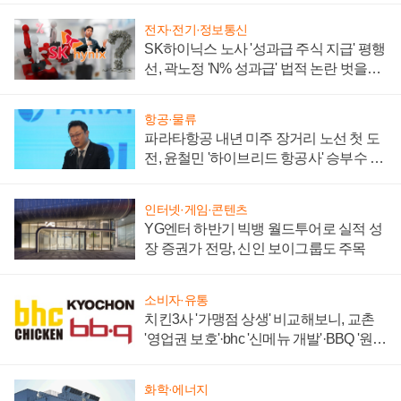
전자·전기·정보통신
SK하이닉스 노사 '성과급 주식 지급' 평행
선, 곽노정 'N% 성과급' 법적 논란 벗을지
주목
항공·물류
파라타항공 내년 미주 장거리 노선 첫 도
전, 윤철민 '하이브리드 항공사' 승부수 통
할까
인터넷·게임·콘텐츠
YG엔터 하반기 빅뱅 월드투어로 실적 성
장 증권가 전망, 신인 보이그룹도 주목
소비자·유통
치킨3사 '가맹점 상생' 비교해보니, 교촌
'영업권 보호'·bhc '신메뉴 개발'·BBQ '원가
부담'
화학·에너지