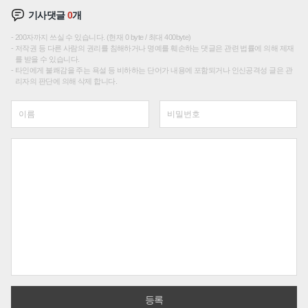
기사댓글
0
개
200자까지 쓰실 수 있습니다. (현재 0 byte / 최대 400byte)
저작권 등 다른 사람의 권리를 침해하거나 명예를 훼손하는 댓글은 관련 법률에 의해 제재
를 받을 수 있습니다.
타인에게 불쾌감을 주는 욕설 등 비하하는 단어가 내용에 포함되거나 인신공격성 글은 관
리자의 판단에 의해 삭제 합니다.