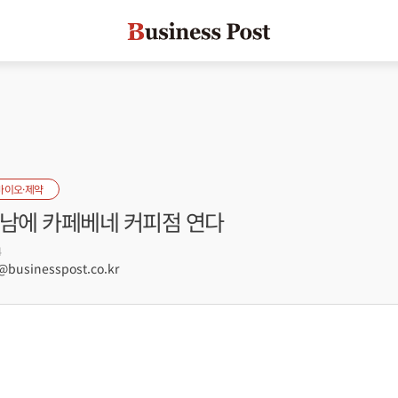
바이오·제약
트남에 카페베네 커피점 연다
4
usinesspost.co.kr