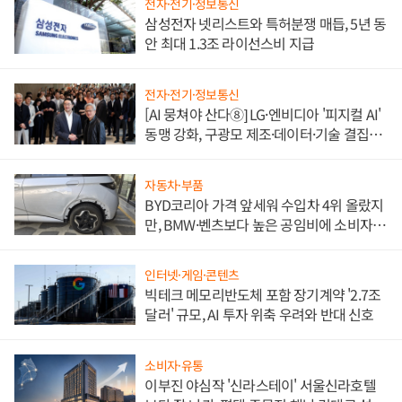
전자·전기·정보통신
삼성전자 넷리스트와 특허분쟁 매듭, 5년 동
안 최대 1.3조 라이선스비 지급
전자·전기·정보통신
[AI 뭉쳐야 산다⑧] LG·엔비디아 '피지컬 AI'
동맹 강화, 구광모 제조·데이터·기술 결집
해 종합 로보틱스 기업으로
자동차·부품
BYD코리아 가격 앞세워 수입차 4위 올랐지
만, BMW·벤츠보다 높은 공임비에 소비자
불만 폭발
인터넷·게임·콘텐츠
빅테크 메모리반도체 포함 장기계약 '2.7조
달러' 규모, AI 투자 위축 우려와 반대 신호
소비자·유통
이부진 야심작 '신라스테이' 서울신라호텔