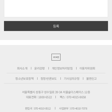
PC버전
회사소개
윤리강령
개인정보처리방침
이용자위원회
청소년보호정책
정정·반론보도
기사심의규정
불편신고
서울특별시 성동구 성수일로 39-34 서울숲더스페이스 12층
대표전화 : 1800-6522
팩스 : 070-4015-8658
편집국 : 070-4010-8512
사업본부 : 070-4010-7078