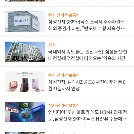
비"
전자·전기·정보통신
삼성전자 SK하이닉스 소극적 주주환원에
해외 증권가 비판, "반도체 호황 지속성 의
문"
건설
국내외서 속도 붙는 원전 사업, 삼성물산·현
대건설·대우건설에 다가오는 '약속의 시간'
전자·전기·정보통신
삼성전자, 갤럭시Z 폴드8 사전예약 개통 8
월31일까지 연장
전자·전기·정보통신
엔비디아 '루빈 울트라'에도 HBM4 탑재 검
토, 삼성전자·SK하이닉스 HBM4 수율에 주
도권 갈린다