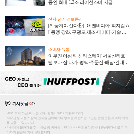
동안 최대 1.3조 라이선스비 지급
전자·전기·정보통신
[AI 뭉쳐야 산다⑧] LG·엔비디아 '피지컬 A
I' 동맹 강화, 구광모 제조·데이터·기술 결
집해 종합 로보틱스 기업으로
소비자·유통
이부진 야심작 '신라스테이' 서울신라호
텔보다 잘 나가, 평택·주문진·해남·건대로
성장판 더 넓힌다
기사댓글
0
개
200자까지 쓰실 수 있습니다. (현재 0 byte / 최대 400byte)
저작권 등 다른 사람의 권리를 침해하거나 명예를 훼손하는 댓글은 관련 법률에 의해 제재
를 받을 수 있습니다.
타인에게 불쾌감을 주는 욕설 등 비하하는 단어가 내용에 포함되거나 인신공격성 글은 관
리자의 판단에 의해 삭제 합니다.