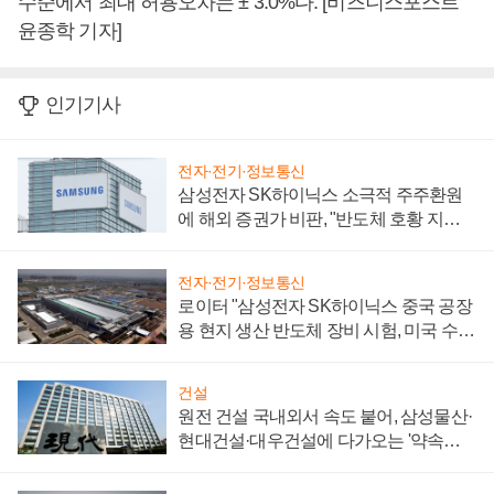
수준에서 최대 허용오차는 ± 3.0%다. [비즈니스포스트
윤종학 기자]
인기기사
전자·전기·정보통신
삼성전자 SK하이닉스 소극적 주주환원
에 해외 증권가 비판, "반도체 호황 지속
성 의문"
전자·전기·정보통신
로이터 "삼성전자 SK하이닉스 중국 공장
용 현지 생산 반도체 장비 시험, 미국 수출
통제 대비"
건설
원전 건설 국내외서 속도 붙어, 삼성물산·
현대건설·대우건설에 다가오는 '약속의
시간'