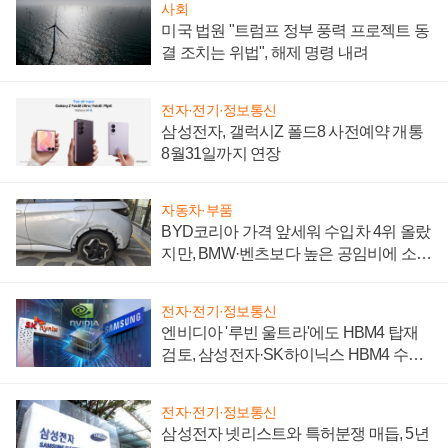
사회
미국 법원 "트럼프 정부 풍력 프로젝트 동
결 조치는 위법", 해제 명령 내려
전자·전기·정보통신
삼성전자, 갤럭시Z 폴드8 사전예약 개통
8월31일까지 연장
자동차·부품
BYD코리아 가격 앞세워 수입차 4위 올랐
지만, BMW·벤츠보다 높은 공임비에 소비
자 불만 폭발
전자·전기·정보통신
엔비디아 '루빈 울트라'에도 HBM4 탑재
검토, 삼성전자·SK하이닉스 HBM4 수율
에 주도권 갈린다
전자·전기·정보통신
삼성전자 넷리스트와 특허분쟁 매듭, 5년