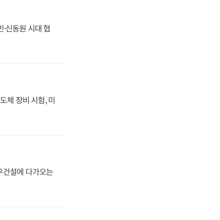
동빈·신동원 시대 협
도체 장비 시험, 미
대우건설에 다가오는