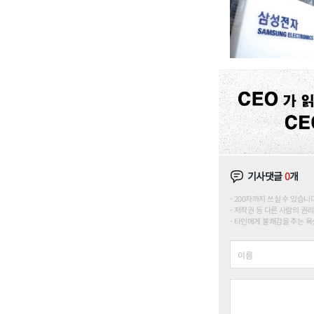
기사댓글
0
개
200자까지 쓰실 수 있습니다. (
저작권 등 다른 사람의 권리
타인에게 불쾌감을 주는 욕설