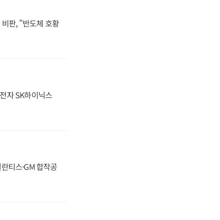
비판, "반도체 호황
성전자 SK하이닉스
스텔란티스·GM 합작공