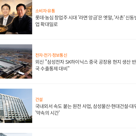
소비자·유통
롯데·농심 창업주 시대 '라면 앙금'은 옛말, '사촌' 신
업 확대일로
전자·전기·정보통신
외신 "삼성전자 SK하이닉스 중국 공장용 현지 생산 반
국 수출통제 대비"
건설
국내외서 속도 붙는 원전 사업, 삼성물산·현대건설·
'약속의 시간'