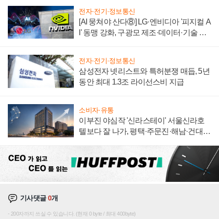
전자·전기·정보통신
[AI 뭉쳐야 산다⑧] LG·엔비디아 '피지컬 A
I' 동맹 강화, 구광모 제조·데이터·기술 결
집해 종합 로보틱스 기업으로
전자·전기·정보통신
삼성전자 넷리스트와 특허분쟁 매듭, 5년
동안 최대 1.3조 라이선스비 지급
소비자·유통
이부진 야심작 '신라스테이' 서울신라호
텔보다 잘 나가, 평택·주문진·해남·건대로
성장판 더 넓힌다
기사댓글
0
개
200자까지 쓰실 수 있습니다. (현재 0 byte / 최대 400byte)