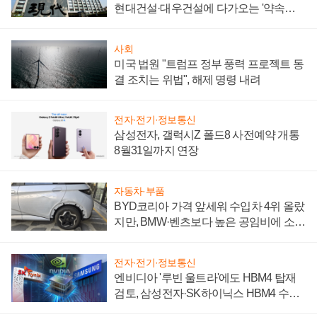
현대건설·대우건설에 다가오는 '약속의
시간'
사회
미국 법원 "트럼프 정부 풍력 프로젝트 동
결 조치는 위법", 해제 명령 내려
전자·전기·정보통신
삼성전자, 갤럭시Z 폴드8 사전예약 개통
8월31일까지 연장
자동차·부품
BYD코리아 가격 앞세워 수입차 4위 올랐
지만, BMW·벤츠보다 높은 공임비에 소비
자 불만 폭발
전자·전기·정보통신
엔비디아 '루빈 울트라'에도 HBM4 탑재
검토, 삼성전자·SK하이닉스 HBM4 수율
에 주도권 갈린다