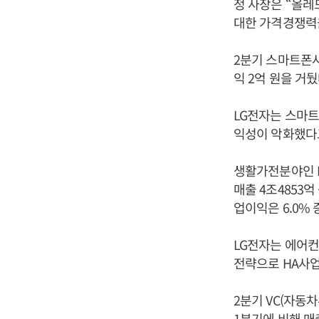
정 사장은 “올레
대한 가격경쟁력을
2분기 스마트폰사
익 2억 원을 거뒀
LG전자는 스마트
익성이 악화했다
생활가전분야인 
매출 4조4853억
업이익은 6.0% 
LG전자는 에어
전략으로 HA사업
2분기 VC(자동차
1분기에 비해 매출