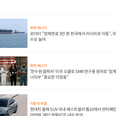
화학·에너지
로이터 "정제연료 3만 톤 한국에서 러시아로 이동",
수요 늘어
화학·에너지
'한수원 협력사' 미국 오클로 SMR 연구용 원자로 '임계 
너지부 "중요한 이정표"
자동차·부품
현대차 올해 SUV 국내 베스트셀러 톱10에서 싼타페만
아반떼 '세단 쌍끌이'로 내수 방어