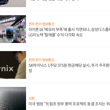
전자·전기·정보통신
아이폰18 '메모리 부족'에 출시 지연되나, 삼성디스
LG이노텍 '탈애플' 수익 다각화 속도
전자·전기·정보통신
SK하이닉스 1주당 375원 현금배당 실시, 추가 주주환
정
사회
미국 법원 "트럼프 정부 풍력 프로젝트 동결 조치는 위