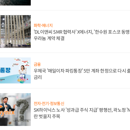
화학·에너지
'DL이앤씨 SMR 협력사' X에너지, '한수원 포스코 
우라늄 계약 체결
금융
우체국 '매일이자 파킹통장' 5만 계좌 한정으로 다시 출시
금리
전자·전기·정보통신
SK하이닉스 노사 '성과급 주식 지급' 평행선, 곽노정 '
란 벗을지 주목