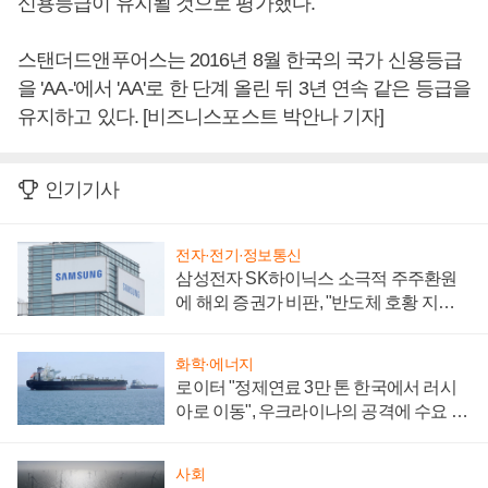
신용등급이 유지될 것으로 평가했다.
스탠더드앤푸어스는 2016년 8월 한국의 국가 신용등급
을 'AA-'에서 'AA'로 한 단계 올린 뒤 3년 연속 같은 등급을
유지하고 있다. [비즈니스포스트 박안나 기자]
인기기사
전자·전기·정보통신
삼성전자 SK하이닉스 소극적 주주환원
에 해외 증권가 비판, "반도체 호황 지속
성 의문"
화학·에너지
로이터 "정제연료 3만 톤 한국에서 러시
아로 이동", 우크라이나의 공격에 수요 늘
어
사회