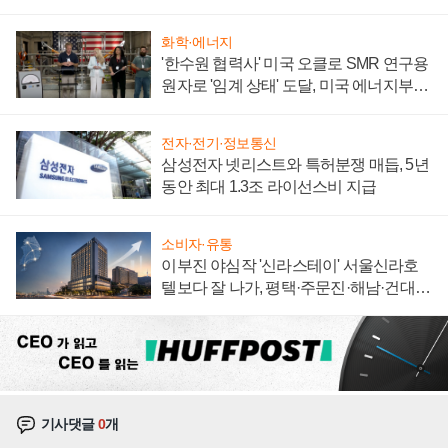
집해 종합 로보틱스 기업으로
화학·에너지
'한수원 협력사' 미국 오클로 SMR 연구용
원자로 '임계 상태' 도달, 미국 에너지부
"중요한 이정표"
전자·전기·정보통신
삼성전자 넷리스트와 특허분쟁 매듭, 5년
동안 최대 1.3조 라이선스비 지급
소비자·유통
이부진 야심작 '신라스테이' 서울신라호
텔보다 잘 나가, 평택·주문진·해남·건대로
성장판 더 넓힌다
기사댓글
0
개