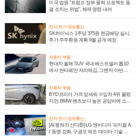
미국 법원 "트럼프 정부 풍력 프로젝트 동
결 조치는 위법", 해제 명령 내려
전자·전기·정보통신
SK하이닉스 1주당 375원 현금배당 실시,
추가 주주환원 계획 9월 공개 예정
자동차·부품
현대차 올해 SUV 국내 베스트셀러 톱10
에서 싼타페만 자리매김, 그랜저·아반떼
'세단 쌍끌이'로 내수 방어
자동차·부품
BYD코리아 가격 앞세워 수입차 4위 올랐
지만, BMW·벤츠보다 높은 공임비에 소비
자 불만 폭발
전자·전기·정보통신
[AI 뭉쳐야 산다⑧] LG·엔비디아 '피지컬 A
I' 동맹 강화, 구광모 제조·데이터·기술 결