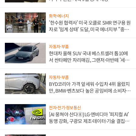
화학·에너지
'한수원 협력사' 미국 오클로 SMR 연구용 원
자로 '임계 상태' 도달, 미국 에너지부 "중요
한 이정표"
자동차·부품
현대차 올해 SUV 국내 베스트셀러 톱10에
서 싼타페만 자리매김, 그랜저·아반떼 '세단
쌍끌이'로 내수 방어
자동차·부품
BYD코리아 가격 앞세워 수입차 4위 올랐지
만, BMW·벤츠보다 높은 공임비에 소비자
불만 폭발
전자·전기·정보통신
[AI 뭉쳐야 산다⑧] LG·엔비디아 '피지컬 AI'
동맹 강화, 구광모 제조·데이터·기술 결집
해 종합 로보틱스 기업으로