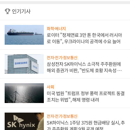
인기기사
화학·에너지
로이터 "정제연료 3만 톤 한국에서 러시아
로 이동", 우크라이나의 공격에 수요 늘어
전자·전기·정보통신
삼성전자 SK하이닉스 소극적 주주환원에
해외 증권가 비판, "반도체 호황 지속성 의
문"
사회
미국 법원 "트럼프 정부 풍력 프로젝트 동결
조치는 위법", 해제 명령 내려
전자·전기·정보통신
SK하이닉스 1주당 375원 현금배당 실시, 추
가 주주환원 계획 9월 공개 예정