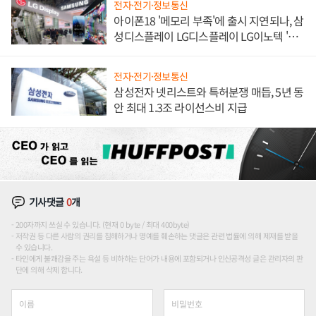
전자·전기·정보통신
아이폰18 '메모리 부족'에 출시 지연되나, 삼
성디스플레이 LG디스플레이 LG이노텍 '탈
애플' 수익 다각화 속도
전자·전기·정보통신
삼성전자 넷리스트와 특허분쟁 매듭, 5년 동
안 최대 1.3조 라이선스비 지급
기사댓글
0
개
200자까지 쓰실 수 있습니다. (현재 0 byte / 최대 400byte)
저작권 등 다른 사람의 권리를 침해하거나 명예를 훼손하는 댓글은 관련 법률에 의해 제재를 받을
수 있습니다.
타인에게 불쾌감을 주는 욕설 등 비하하는 단어가 내용에 포함되거나 인신공격성 글은 관리자의 판
단에 의해 삭제 합니다.