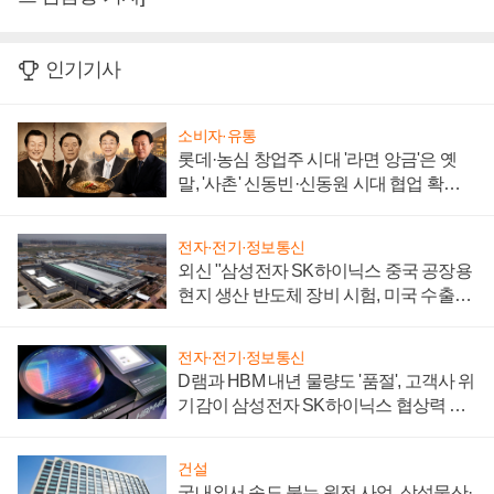
인기기사
소비자·유통
롯데·농심 창업주 시대 '라면 앙금'은 옛
말, '사촌' 신동빈·신동원 시대 협업 확대
일로
전자·전기·정보통신
외신 "삼성전자 SK하이닉스 중국 공장용
현지 생산 반도체 장비 시험, 미국 수출통
제 대비"
전자·전기·정보통신
D램과 HBM 내년 물량도 '품절', 고객사 위
기감이 삼성전자 SK하이닉스 협상력 더
키워
건설
국내외서 속도 붙는 원전 사업, 삼성물산·