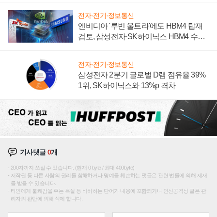
전자·전기·정보통신
엔비디아 '루빈 울트라'에도 HBM4 탑재
검토, 삼성전자·SK하이닉스 HBM4 수율
에 주도권 갈린다
전자·전기·정보통신
삼성전자 2분기 글로벌 D램 점유율 39%
1위, SK하이닉스와 13%p 격차
기사댓글
0
개
200자까지 쓰실 수 있습니다. (현재 0 byte / 최대 400byte)
저작권 등 다른 사람의 권리를 침해하거나 명예를 훼손하는 댓글은 관련 법률에 의해 제재
를 받을 수 있습니다.
타인에게 불쾌감을 주는 욕설 등 비하하는 단어가 내용에 포함되거나 인신공격성 글은 관
리자의 판단에 의해 삭제 합니다.