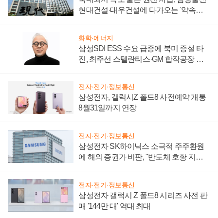
현대건설·대우건설에 다가오는 '약속의
시간'
화학·에너지
삼성SDI ESS 수요 급증에 북미 증설 타
진, 최주선 스텔란티스·GM 합작공장 건
설 재추진하나
전자·전기·정보통신
삼성전자, 갤럭시Z 폴드8 사전예약 개통
8월31일까지 연장
전자·전기·정보통신
삼성전자 SK하이닉스 소극적 주주환원
에 해외 증권가 비판, "반도체 호황 지속
성 의문"
전자·전기·정보통신
삼성전자 갤럭시 Z 폴드8 시리즈 사전 판
매 '144만 대' 역대 최대