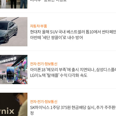
자동차·부품
현대차 올해 SUV 국내 베스트셀러 톱10에서 싼타페만
아반떼 '세단 쌍끌이'로 내수 방어
전자·전기·정보통신
아이폰18 '메모리 부족'에 출시 지연되나, 삼성디스
LG이노텍 '탈애플' 수익 다각화 속도
전자·전기·정보통신
SK하이닉스 1주당 375원 현금배당 실시, 추가 주주환
정