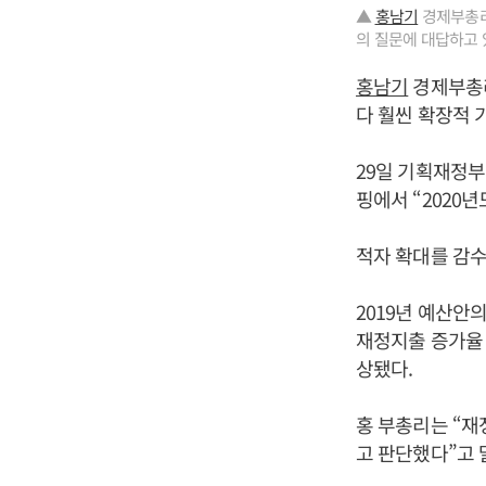
▲
홍남기
경제부총리
의 질문에 대답하고 
홍남기
경제부총리
다 훨씬 확장적 
29일 기획재정부
핑에서 “2020
적자 확대를 감
2019년 예산안의
재정지출 증가율 
상됐다.
홍 부총리는 “재
고 판단했다”고 