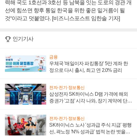
력해 국도 1호선과 3호선 등 남북을 잇는 도로의 경관 개
선에 힘쓰면 향후 통일 한국을 위한 좋은 밑거름이 될
것”이라고 덧붙였다. [비즈니스포스트 임한솔 기자]
인기기사
금융
우체국 '매일이자 파킹통장' 5만 계좌 한
정으로 다시 출시, 최고 연 2.0% 금리
전자·전기·정보통신
삼성전자 SK하이닉스 D램 가격에 해외
증권가 '고점' 시각 나와, 장기 계약에 단점
부각
전자·전기·정보통신
SK하이닉스 노사 '성과급 주식 지급' 평행
선, 곽노정 'N% 성과급' 법적 논란 벗을지