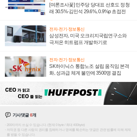
[여론조사꽃] 민주당 당대표 선호도 정청
래 30.5%·김민석 29.6%, 0.9%p 초접전
전자·전기·정보통신
삼성전자, 미국 오크리지국립연구소와
극저온 히트펌프 개발하기로
전자·전기·정보통신
SK하이닉스 통합노조 설립 움직임 본격
화, 성과급 체계 불만에 3500명 결집
기사댓글
0
개
200자까지 쓰실 수 있습니다. (현재 0 byte / 최대 400byte)
저작권 등 다른 사람의 권리를 침해하거나 명예를 훼손하는 댓글은 관련 법률에 의해 제재
를 받을 수 있습니다.