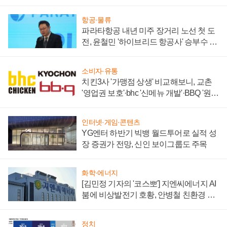
주목
항공·물류
파라타항공 내년 미주 장거리 노선 첫 도
전, 윤철민 '하이브리드 항공사' 승부수 통
할까
소비자·유통
치킨3사 '가맹점 상생' 비교해보니, 교촌
'영업권 보호'·bhc '신메뉴 개발'·BBQ '원가
부담'
인터넷·게임·콘텐츠
YG엔터 하반기 빅뱅 월드투어로 실적 성
장 증권가 전망, 신인 보이그룹도 주목
화학·에너지
[김민정 기자의 '코스뽀'] 지엔씨에너지 AI
붐에 비상발전기 호황, 안병철 친환경 에
너지 발전전문기업 향한다
정치