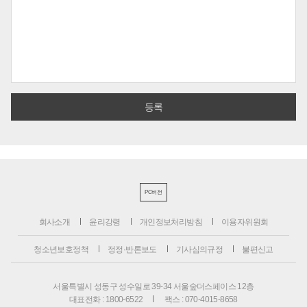
PC버전
회사소개
윤리강령
개인정보처리방침
이용자위원회
청소년보호정책
정정·반론보도
기사심의규정
불편신고
서울특별시 성동구 성수일로 39-34 서울숲더스페이스 12층
대표전화 : 1800-6522
팩스 : 070-4015-8658