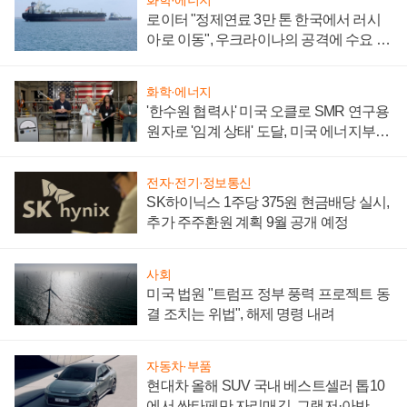
로이터 "정제연료 3만 톤 한국에서 러시
아로 이동", 우크라이나의 공격에 수요 늘
어
화학·에너지
'한수원 협력사' 미국 오클로 SMR 연구용
원자로 '임계 상태' 도달, 미국 에너지부
"중요한 이정표"
전자·전기·정보통신
SK하이닉스 1주당 375원 현금배당 실시,
추가 주주환원 계획 9월 공개 예정
사회
미국 법원 "트럼프 정부 풍력 프로젝트 동
결 조치는 위법", 해제 명령 내려
자동차·부품
현대차 올해 SUV 국내 베스트셀러 톱10
에서 싼타페만 자리매김, 그랜저·아반떼