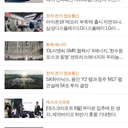
'세단 쌍끌이'로 내수 방어
전자·전기·정보통신
아이폰18 '메모리 부족'에 출시 지연되나,
삼성디스플레이 LG디스플레이 LG이노
텍 '탈애플' 수익 다각화 속도
화학·에너지
'DL이앤씨 SMR 협력사' X에너지, '한수원
포스코 동맹' 센트러스에너지와 우라늄
계약 체결
전자·전기·정보통신
SK하이닉스, 용인 'Y2' 팹과 청주 'M17' 팹
건설에 54조 투자 결정
데스크 리포트
[데스크리포트 8월] 무더운 입추에 든 생
각, 제약바이오 하반기 훈풍 기대한다