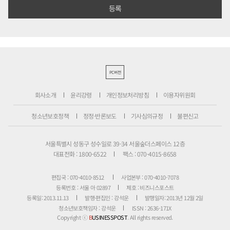
PC버전
회사소개
윤리강령
개인정보처리방침
이용자위원회
청소년보호정책
정정·반론보도
기사심의규정
불편신고
서울특별시 성동구 성수일로 39-34 서울숲더스페이스 12층
대표전화 : 1800-6522
팩스 : 070-4015-8658
편집국 : 070-4010-8512
사업본부 : 070-4010-7078
등록번호 : 서울 아 02897
제호 : 비즈니스포스트
등록일: 2013.11.13
발행·편집인 : 강석운
발행일자: 2013년 12월 2일
청소년보호책임자 : 강석운
ISSN : 2636-171X
Copyright ⓒ
B
USINESSPOST
. All rights reserved.