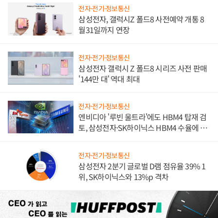
전자·전기·정보통신
삼성전자, 갤럭시Z 폴드8 사전예약 개통 8
월31일까지 연장
전자·전기·정보통신
삼성전자 갤럭시 Z 폴드8 시리즈 사전 판매
'144만 대' 역대 최대
전자·전기·정보통신
엔비디아 '루빈 울트라'에도 HBM4 탑재 검
토, 삼성전자·SK하이닉스 HBM4 수율에 주
도권 갈린다
전자·전기·정보통신
삼성전자 2분기 글로벌 D램 점유율 39% 1
위, SK하이닉스와 13%p 격차