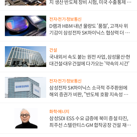
지 생산 반도체 장비 시험, 미국 수출통제 대
비"
전자·전기·정보통신
D램과 HBM 내년 물량도 '품절', 고객사 위
기감이 삼성전자 SK하이닉스 협상력 더 키
워
건설
국내외서 속도 붙는 원전 사업, 삼성물산·현
대건설·대우건설에 다가오는 '약속의 시간'
전자·전기·정보통신
삼성전자 SK하이닉스 소극적 주주환원에
해외 증권가 비판, "반도체 호황 지속성 의
문"
화학·에너지
삼성SDI ESS 수요 급증에 북미 증설 타진,
최주선 스텔란티스·GM 합작공장 건설 재추
진하나