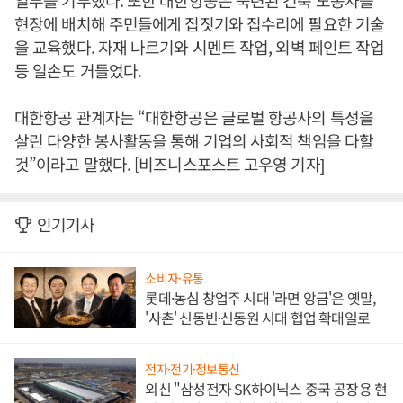
일부를 기부했다. 또한 대한항공은 숙련된 건축 노동자를
현장에 배치해 주민들에게 집짓기와 집수리에 필요한 기술
을 교육했다. 자재 나르기와 시멘트 작업, 외벽 페인트 작업
등 일손도 거들었다.
대한항공 관계자는 “대한항공은 글로벌 항공사의 특성을
살린 다양한 봉사활동을 통해 기업의 사회적 책임을 다할
것”이라고 말했다. [비즈니스포스트 고우영 기자]
인기기사
소비자·유통
롯데·농심 창업주 시대 '라면 앙금'은 옛말,
'사촌' 신동빈·신동원 시대 협업 확대일로
전자·전기·정보통신
외신 "삼성전자 SK하이닉스 중국 공장용 현