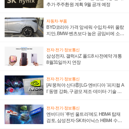
추가 주주환원 계획 9월 공개 예정
자동차·부품
BYD코리아 가격 앞세워 수입차 4위 올랐
지만, BMW·벤츠보다 높은 공임비에 소비
자 불만 폭발
전자·전기·정보통신
삼성전자, 갤럭시Z 폴드8 사전예약 개통
8월31일까지 연장
전자·전기·정보통신
[AI 뭉쳐야 산다⑧] LG·엔비디아 '피지컬 A
I' 동맹 강화, 구광모 제조·데이터·기술 결
집해 종합 로보틱스 기업으로
전자·전기·정보통신
엔비디아 '루빈 울트라'에도 HBM4 탑재
검토, 삼성전자·SK하이닉스 HBM4 수율
에 주도권 갈린다