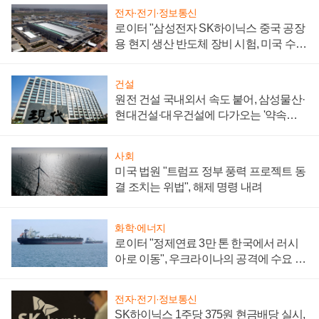
전자·전기·정보통신
로이터 "삼성전자 SK하이닉스 중국 공장
용 현지 생산 반도체 장비 시험, 미국 수출
통제 대비"
건설
원전 건설 국내외서 속도 붙어, 삼성물산·
현대건설·대우건설에 다가오는 '약속의
시간'
사회
미국 법원 "트럼프 정부 풍력 프로젝트 동
결 조치는 위법", 해제 명령 내려
화학·에너지
로이터 "정제연료 3만 톤 한국에서 러시
아로 이동", 우크라이나의 공격에 수요 늘
어
전자·전기·정보통신
SK하이닉스 1주당 375원 현금배당 실시,