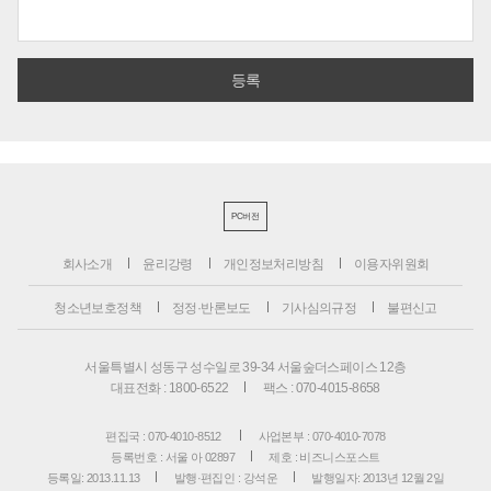
PC버전
회사소개
윤리강령
개인정보처리방침
이용자위원회
청소년보호정책
정정·반론보도
기사심의규정
불편신고
서울특별시 성동구 성수일로 39-34 서울숲더스페이스 12층
대표전화 : 1800-6522
팩스 : 070-4015-8658
편집국 : 070-4010-8512
사업본부 : 070-4010-7078
등록번호 : 서울 아 02897
제호 : 비즈니스포스트
등록일: 2013.11.13
발행·편집인 : 강석운
발행일자: 2013년 12월 2일