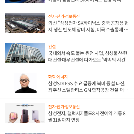
워
전자·전기·정보통신
외신 "삼성전자 SK하이닉스 중국 공장용 현
지 생산 반도체 장비 시험, 미국 수출통제 대
비"
건설
국내외서 속도 붙는 원전 사업, 삼성물산·현
대건설·대우건설에 다가오는 '약속의 시간'
화학·에너지
삼성SDI ESS 수요 급증에 북미 증설 타진,
최주선 스텔란티스·GM 합작공장 건설 재추
진하나
전자·전기·정보통신
삼성전자, 갤럭시Z 폴드8 사전예약 개통 8
월31일까지 연장