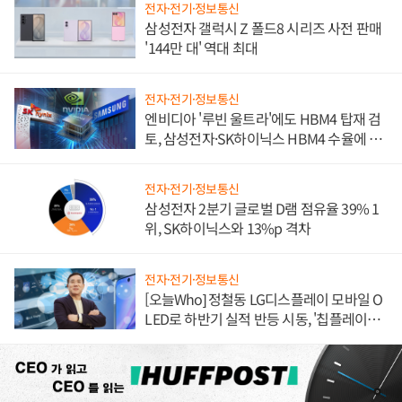
전자·전기·정보통신
삼성전자 갤럭시 Z 폴드8 시리즈 사전 판매
'144만 대' 역대 최대
전자·전기·정보통신
엔비디아 '루빈 울트라'에도 HBM4 탑재 검
토, 삼성전자·SK하이닉스 HBM4 수율에 주
도권 갈린다
전자·전기·정보통신
삼성전자 2분기 글로벌 D램 점유율 39% 1
위, SK하이닉스와 13%p 격차
전자·전기·정보통신
[오늘Who] 정철동 LG디스플레이 모바일 O
LED로 하반기 실적 반등 시동, '칩플레이
션'에 가격 인하 압박은 부담