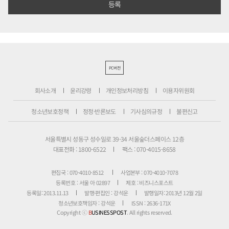
PC버전
회사소개
윤리강령
개인정보처리방침
이용자위원회
청소년보호정책
정정·반론보도
기사심의규정
불편신고
서울특별시 성동구 성수일로 39-34 서울숲더스페이스 12층
대표전화 : 1800-6522
팩스 : 070-4015-8658
편집국 : 070-4010-8512
사업본부 : 070-4010-7078
등록번호 : 서울 아 02897
제호 : 비즈니스포스트
등록일: 2013.11.13
발행·편집인 : 강석운
발행일자: 2013년 12월 2일
청소년보호책임자 : 강석운
ISSN : 2636-171X
Copyright ⓒ
B
USINESSPOST
. All rights reserved.