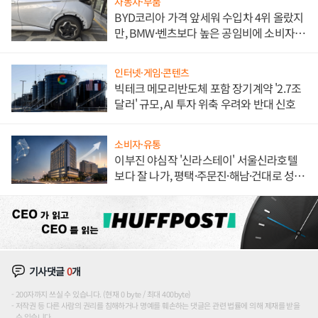
자동차·부품
BYD코리아 가격 앞세워 수입차 4위 올랐지
만, BMW·벤츠보다 높은 공임비에 소비자
불만 폭발
인터넷·게임·콘텐츠
빅테크 메모리반도체 포함 장기계약 '2.7조
달러' 규모, AI 투자 위축 우려와 반대 신호
소비자·유통
이부진 야심작 '신라스테이' 서울신라호텔
보다 잘 나가, 평택·주문진·해남·건대로 성
장판 더 넓힌다
기사댓글
0
개
200자까지 쓰실 수 있습니다. (현재 0 byte / 최대 400byte)
저작권 등 다른 사람의 권리를 침해하거나 명예를 훼손하는 댓글은 관련 법률에 의해 제재를 받을
수 있습니다.