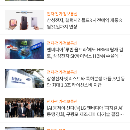
전자·전기·정보통신
삼성전자, 갤럭시Z 폴드8 사전예약 개통 8
월31일까지 연장
전자·전기·정보통신
엔비디아 '루빈 울트라'에도 HBM4 탑재 검
토, 삼성전자·SK하이닉스 HBM4 수율에 주
도권 갈린다
전자·전기·정보통신
삼성전자 넷리스트와 특허분쟁 매듭, 5년 동
안 최대 1.3조 라이선스비 지급
전자·전기·정보통신
[AI 뭉쳐야 산다⑧] LG·엔비디아 '피지컬 AI'
동맹 강화, 구광모 제조·데이터·기술 결집
해 종합 로보틱스 기업으로