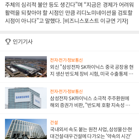
주체의 심리적 불안 등도 생긴다”며 “지금은 경제가 어려워
활력을 되찾아야 할 시점인 만큼 리디노미네이션을 검토할
시점이 아니다”고 말했다. [비즈니스포스트 이규연 기자]
인기기사
전자·전기·정보통신
외신 "삼성전자 SK하이닉스 중국 공장용 현
지 생산 반도체 장비 시험, 미국 수출통제 대
비"
전자·전기·정보통신
삼성전자 SK하이닉스 소극적 주주환원에
해외 증권가 비판, "반도체 호황 지속성 의
문"
건설
국내외서 속도 붙는 원전 사업, 삼성물산·현
대건설·대우건설에 다가오는 '약속의 시간'