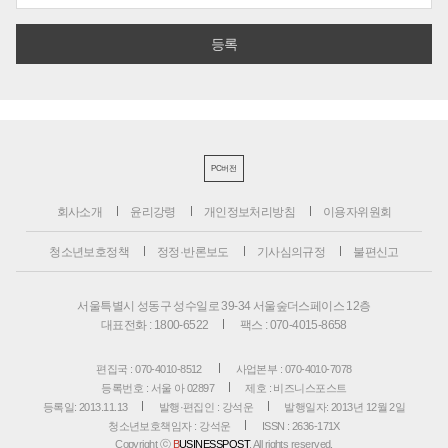
PC버전
회사소개
윤리강령
개인정보처리방침
이용자위원회
청소년보호정책
정정·반론보도
기사심의규정
불편신고
서울특별시 성동구 성수일로 39-34 서울숲더스페이스 12층
대표전화 : 1800-6522
팩스 : 070-4015-8658
편집국 : 070-4010-8512
사업본부 : 070-4010-7078
등록번호 : 서울 아 02897
제호 : 비즈니스포스트
등록일: 2013.11.13
발행·편집인 : 강석운
발행일자: 2013년 12월 2일
청소년보호책임자 : 강석운
ISSN : 2636-171X
Copyright ⓒ
B
USINESSPOST
. All rights reserved.