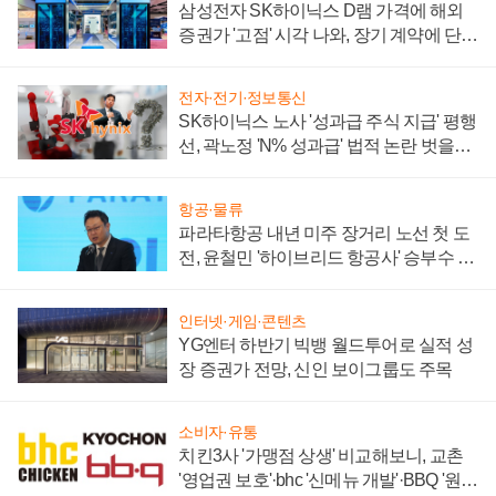
삼성전자 SK하이닉스 D램 가격에 해외
증권가 '고점' 시각 나와, 장기 계약에 단점
부각
전자·전기·정보통신
SK하이닉스 노사 '성과급 주식 지급' 평행
선, 곽노정 'N% 성과급' 법적 논란 벗을지
주목
항공·물류
파라타항공 내년 미주 장거리 노선 첫 도
전, 윤철민 '하이브리드 항공사' 승부수 통
할까
인터넷·게임·콘텐츠
YG엔터 하반기 빅뱅 월드투어로 실적 성
장 증권가 전망, 신인 보이그룹도 주목
소비자·유통
치킨3사 '가맹점 상생' 비교해보니, 교촌
'영업권 보호'·bhc '신메뉴 개발'·BBQ '원가