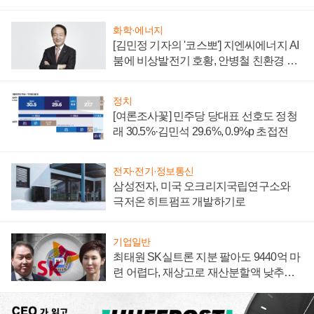
부담'
화학·에너지
[김민정 기자의 '코스뽀'] 지엔씨에너지 AI
붐에 비상발전기 호황, 안병철 친환경 에
너지 발전전문기업 향한다
정치
[여론조사꽃] 민주당 당대표 선호도 정청
래 30.5%·김민석 29.6%, 0.9%p 초접전
전자·전기·정보통신
삼성전자, 미국 오크리지국립연구소와
극저온 히트펌프 개발하기로
기업일반
최태원 SK실트론 지분 팔아도 9440억 마
련 어렵다, 재상고로 재산분할액 낮추기
시도하나