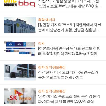
치킨3사 '가맹점 상생' 비교해보니, 교촌
'영업권 보호'·bhc '신메뉴 개발'·BBQ '원가
부담'
화학·에너지
[김민정 기자의 '코스뽀'] 지엔씨에너지 AI
붐에 비상발전기 호황, 안병철 친환경 에
너지 발전전문기업 향한다
정치
[여론조사꽃] 민주당 당대표 선호도 정청
래 30.5%·김민석 29.6%, 0.9%p 초접전
전자·전기·정보통신
삼성전자, 미국 오크리지국립연구소와
극저온 히트펌프 개발하기로
전자·전기·정보통신
SK하이닉스 통합노조 설립 움직임 본격
화, 성과급 체계 불만에 3500명 결집