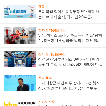
금융
우체국 '매일이자 파킹통장' 5만 계좌 한
정으로 다시 출시, 최고 연 2.0% 금리
전자·전기·정보통신
SK하이닉스 노사 '성과급 주식 지급' 평행
선, 곽노정 'N% 성과급' 법적 논란 벗을지
주목
전자·전기·정보통신
삼성전자 SK하이닉스 D램 가격에 해외
증권가 '고점' 시각 나와, 장기 계약에 단점
부각
항공·물류
파라타항공 내년 미주 장거리 노선 첫 도
전, 윤철민 '하이브리드 항공사' 승부수 통
할까
소비자·유통