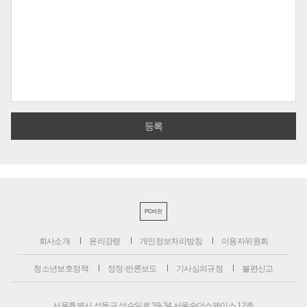
PC버전
회사소개
윤리강령
개인정보처리방침
이용자위원회
청소년보호정책
정정·반론보도
기사심의규정
불편신고
서울특별시 성동구 성수일로 39-34 서울숲더스페이스 12층