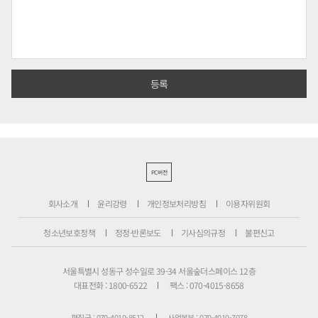
PC버전
회사소개
윤리강령
개인정보처리방침
이용자위원회
청소년보호정책
정정·반론보도
기사심의규정
불편신고
서울특별시 성동구 성수일로 39-34 서울숲더스페이스 12층
대표전화 : 1800-6522
팩스 : 070-4015-8658
편집국 : 070-4010-8512
사업본부 : 070-4010-7078