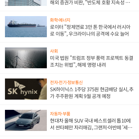
해외 증권가 비판, "반도체 호황 지속성 의
문"
화학·에너지
로이터 "정제연료 3만 톤 한국에서 러시아
로 이동", 우크라이나의 공격에 수요 늘어
사회
미국 법원 "트럼프 정부 풍력 프로젝트 동결
조치는 위법", 해제 명령 내려
전자·전기·정보통신
SK하이닉스 1주당 375원 현금배당 실시, 추
가 주주환원 계획 9월 공개 예정
자동차·부품
현대차 올해 SUV 국내 베스트셀러 톱10에
서 싼타페만 자리매김, 그랜저·아반떼 '세단
쌍끌이'로 내수 방어