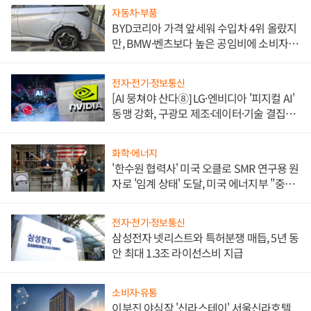
자동차·부품
BYD코리아 가격 앞세워 수입차 4위 올랐지
만, BMW·벤츠보다 높은 공임비에 소비자
불만 폭발
전자·전기·정보통신
[AI 뭉쳐야 산다⑧] LG·엔비디아 '피지컬 AI'
동맹 강화, 구광모 제조·데이터·기술 결집
해 종합 로보틱스 기업으로
화학·에너지
'한수원 협력사' 미국 오클로 SMR 연구용 원
자로 '임계 상태' 도달, 미국 에너지부 "중요
한 이정표"
전자·전기·정보통신
삼성전자 넷리스트와 특허분쟁 매듭, 5년 동
안 최대 1.3조 라이선스비 지급
소비자·유통
이부진 야심작 '신라스테이' 서울신라호텔