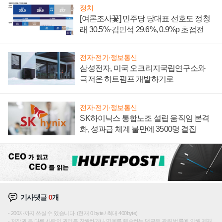
정치
[여론조사꽃] 민주당 당대표 선호도 정청
래 30.5%·김민석 29.6%, 0.9%p 초접전
전자·전기·정보통신
삼성전자, 미국 오크리지국립연구소와
극저온 히트펌프 개발하기로
전자·전기·정보통신
SK하이닉스 통합노조 설립 움직임 본격
화, 성과급 체계 불만에 3500명 결집
기사댓글
0
개
200자까지 쓰실 수 있습니다. (현재 0 byte / 최대 400byte)
저작권 등 다른 사람의 권리를 침해하거나 명예를 훼손하는 댓글은 관련 법률에 의해 제재