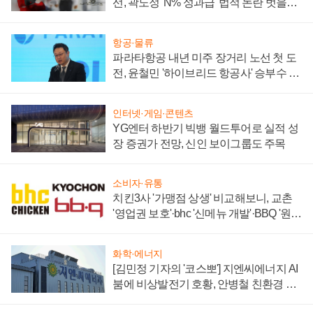
선, 곽노정 'N% 성과급' 법적 논란 벗을지
주목
항공·물류
파라타항공 내년 미주 장거리 노선 첫 도
전, 윤철민 '하이브리드 항공사' 승부수 통
할까
인터넷·게임·콘텐츠
YG엔터 하반기 빅뱅 월드투어로 실적 성
장 증권가 전망, 신인 보이그룹도 주목
소비자·유통
치킨3사 '가맹점 상생' 비교해보니, 교촌
'영업권 보호'·bhc '신메뉴 개발'·BBQ '원가
부담'
화학·에너지
[김민정 기자의 '코스뽀'] 지엔씨에너지 AI
붐에 비상발전기 호황, 안병철 친환경 에
너지 발전전문기업 향한다