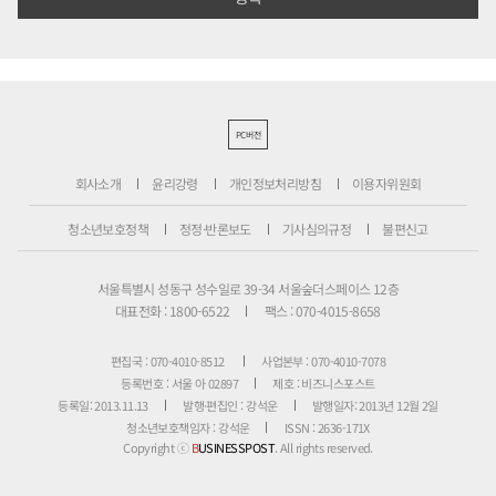
PC버전
회사소개
윤리강령
개인정보처리방침
이용자위원회
청소년보호정책
정정·반론보도
기사심의규정
불편신고
서울특별시 성동구 성수일로 39-34 서울숲더스페이스 12층
대표전화 : 1800-6522
팩스 : 070-4015-8658
편집국 : 070-4010-8512
사업본부 : 070-4010-7078
등록번호 : 서울 아 02897
제호 : 비즈니스포스트
등록일: 2013.11.13
발행·편집인 : 강석운
발행일자: 2013년 12월 2일
청소년보호책임자 : 강석운
ISSN : 2636-171X
Copyright ⓒ
B
USINESSPOST
. All rights reserved.