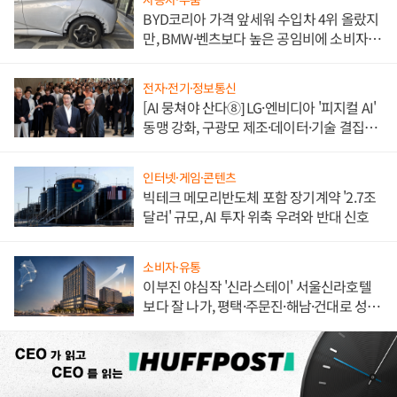
BYD코리아 가격 앞세워 수입차 4위 올랐지
만, BMW·벤츠보다 높은 공임비에 소비자
불만 폭발
전자·전기·정보통신
[AI 뭉쳐야 산다⑧] LG·엔비디아 '피지컬 AI'
동맹 강화, 구광모 제조·데이터·기술 결집
해 종합 로보틱스 기업으로
인터넷·게임·콘텐츠
빅테크 메모리반도체 포함 장기계약 '2.7조
달러' 규모, AI 투자 위축 우려와 반대 신호
소비자·유통
이부진 야심작 '신라스테이' 서울신라호텔
보다 잘 나가, 평택·주문진·해남·건대로 성
장판 더 넓힌다