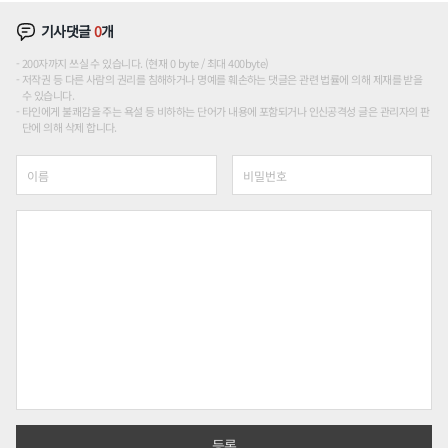
기사댓글
0
개
200자까지 쓰실 수 있습니다. (현재 0 byte / 최대 400byte)
저작권 등 다른 사람의 권리를 침해하거나 명예를 훼손하는 댓글은 관련 법률에 의해 제재를 받을
수 있습니다.
타인에게 불쾌감을 주는 욕설 등 비하하는 단어가 내용에 포함되거나 인신공격성 글은 관리자의 판
단에 의해 삭제 합니다.