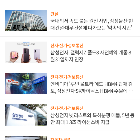
문"
건설
국내외서 속도 붙는 원전 사업, 삼성물산·현
대건설·대우건설에 다가오는 '약속의 시간'
전자·전기·정보통신
삼성전자, 갤럭시Z 폴드8 사전예약 개통 8
월31일까지 연장
전자·전기·정보통신
엔비디아 '루빈 울트라'에도 HBM4 탑재 검
토, 삼성전자·SK하이닉스 HBM4 수율에 주
도권 갈린다
전자·전기·정보통신
삼성전자 넷리스트와 특허분쟁 매듭, 5년 동
안 최대 1.3조 라이선스비 지급
자동차·부품