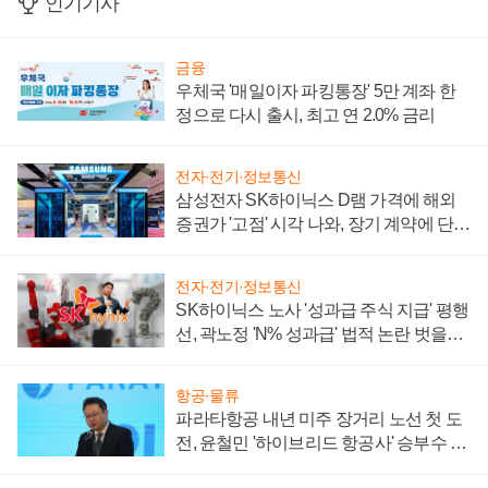
인기기사
금융
우체국 '매일이자 파킹통장' 5만 계좌 한
정으로 다시 출시, 최고 연 2.0% 금리
전자·전기·정보통신
삼성전자 SK하이닉스 D램 가격에 해외
증권가 '고점' 시각 나와, 장기 계약에 단점
부각
전자·전기·정보통신
SK하이닉스 노사 '성과급 주식 지급' 평행
선, 곽노정 'N% 성과급' 법적 논란 벗을지
주목
항공·물류
파라타항공 내년 미주 장거리 노선 첫 도
전, 윤철민 '하이브리드 항공사' 승부수 통
할까