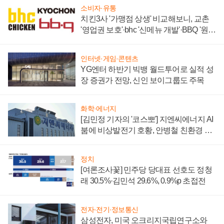
소비자·유통
치킨3사 '가맹점 상생' 비교해보니, 교촌
'영업권 보호'·bhc '신메뉴 개발'·BBQ '원가
부담'
인터넷·게임·콘텐츠
YG엔터 하반기 빅뱅 월드투어로 실적 성
장 증권가 전망, 신인 보이그룹도 주목
화학·에너지
[김민정 기자의 '코스뽀'] 지엔씨에너지 AI
붐에 비상발전기 호황, 안병철 친환경 에
너지 발전전문기업 향한다
정치
[여론조사꽃] 민주당 당대표 선호도 정청
래 30.5%·김민석 29.6%, 0.9%p 초접전
전자·전기·정보통신
삼성전자, 미국 오크리지국립연구소와