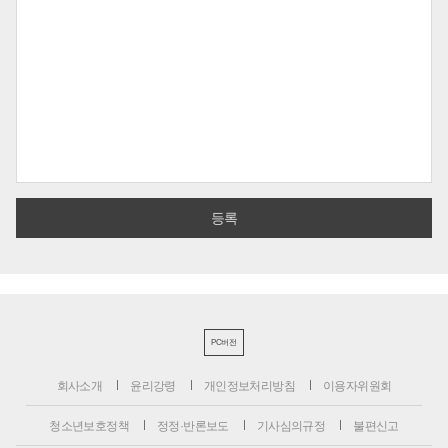
PC버전
회사소개
윤리강령
개인정보처리방침
이용자위원회
청소년보호정책
정정·반론보도
기사심의규정
불편신고