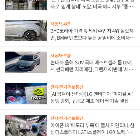
자로 '임계 상태' 도달, 미국 에너지부 "중요
한 이정표"
자동차·부품
BYD코리아 가격 앞세워 수입차 4위 올랐지
만, BMW·벤츠보다 높은 공임비에 소비자
불만 폭발
자동차·부품
현대차 올해 SUV 국내 베스트셀러 톱10에
서 싼타페만 자리매김, 그랜저·아반떼 '세단
쌍끌이'로 내수 방어
전자·전기·정보통신
[AI 뭉쳐야 산다⑧] LG·엔비디아 '피지컬 AI'
동맹 강화, 구광모 제조·데이터·기술 결집
해 종합 로보틱스 기업으로
전자·전기·정보통신
아이폰18 '메모리 부족'에 출시 지연되나, 삼
성디스플레이 LG디스플레이 LG이노텍 '탈
애플' 수익 다각화 속도