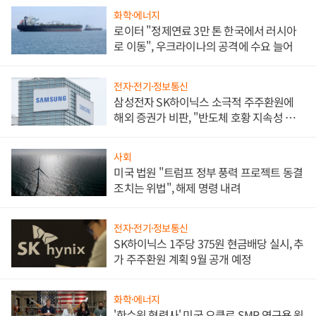
화학·에너지
로이터 "정제연료 3만 톤 한국에서 러시아
로 이동", 우크라이나의 공격에 수요 늘어
전자·전기·정보통신
삼성전자 SK하이닉스 소극적 주주환원에
해외 증권가 비판, "반도체 호황 지속성 의
문"
사회
미국 법원 "트럼프 정부 풍력 프로젝트 동결
조치는 위법", 해제 명령 내려
전자·전기·정보통신
SK하이닉스 1주당 375원 현금배당 실시, 추
가 주주환원 계획 9월 공개 예정
화학·에너지
'한수원 협력사' 미국 오클로 SMR 연구용 원