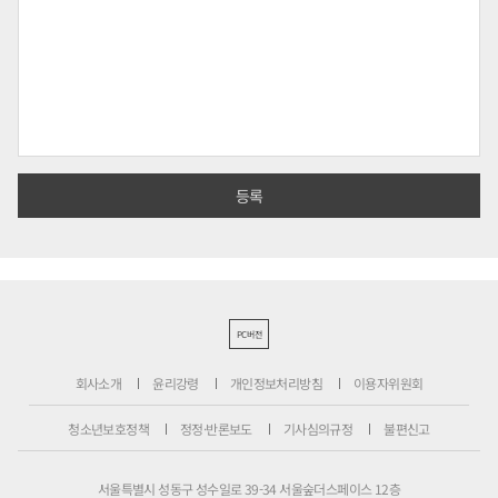
PC버전
회사소개
윤리강령
개인정보처리방침
이용자위원회
청소년보호정책
정정·반론보도
기사심의규정
불편신고
서울특별시 성동구 성수일로 39-34 서울숲더스페이스 12층