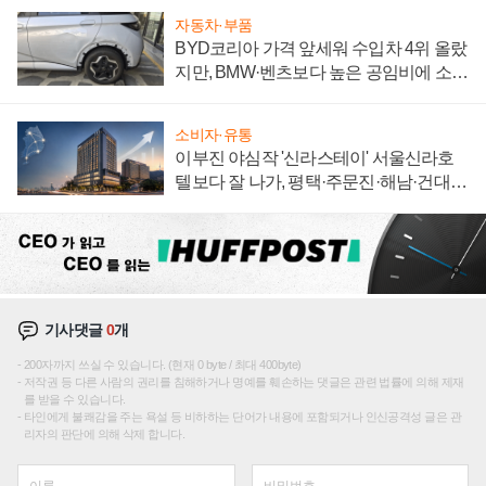
자동차·부품
BYD코리아 가격 앞세워 수입차 4위 올랐
지만, BMW·벤츠보다 높은 공임비에 소비
자 불만 폭발
소비자·유통
이부진 야심작 '신라스테이' 서울신라호
텔보다 잘 나가, 평택·주문진·해남·건대로
성장판 더 넓힌다
기사댓글
0
개
200자까지 쓰실 수 있습니다. (현재 0 byte / 최대 400byte)
저작권 등 다른 사람의 권리를 침해하거나 명예를 훼손하는 댓글은 관련 법률에 의해 제재
를 받을 수 있습니다.
타인에게 불쾌감을 주는 욕설 등 비하하는 단어가 내용에 포함되거나 인신공격성 글은 관
리자의 판단에 의해 삭제 합니다.