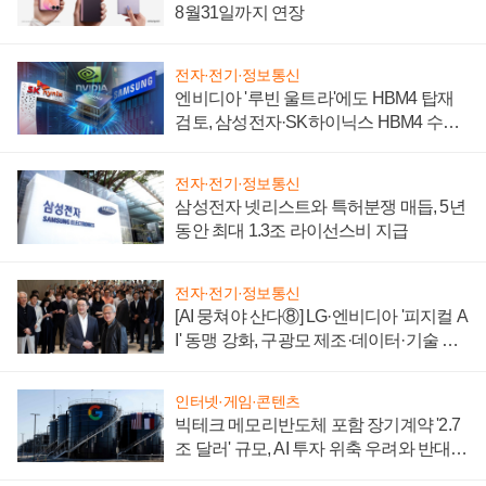
8월31일까지 연장
전자·전기·정보통신
엔비디아 '루빈 울트라'에도 HBM4 탑재
검토, 삼성전자·SK하이닉스 HBM4 수율
에 주도권 갈린다
전자·전기·정보통신
삼성전자 넷리스트와 특허분쟁 매듭, 5년
동안 최대 1.3조 라이선스비 지급
전자·전기·정보통신
[AI 뭉쳐야 산다⑧] LG·엔비디아 '피지컬 A
I' 동맹 강화, 구광모 제조·데이터·기술 결
집해 종합 로보틱스 기업으로
인터넷·게임·콘텐츠
빅테크 메모리반도체 포함 장기계약 '2.7
조 달러' 규모, AI 투자 위축 우려와 반대
신호