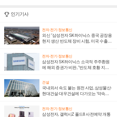
인기기사
전자·전기·정보통신
외신 "삼성전자 SK하이닉스 중국 공장용
현지 생산 반도체 장비 시험, 미국 수출통
제 대비"
전자·전기·정보통신
삼성전자 SK하이닉스 소극적 주주환원
에 해외 증권가 비판, "반도체 호황 지속
성 의문"
건설
국내외서 속도 붙는 원전 사업, 삼성물산·
현대건설·대우건설에 다가오는 '약속의
시간'
전자·전기·정보통신
삼성전자, 갤럭시Z 폴드8 사전예약 개통