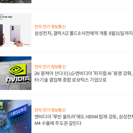
전자·전기·정보통신
삼성전자, 갤럭시Z 폴드8 사전예약 개통 8월31일까
전자·전기·정보통신
[AI 뭉쳐야 산다⑧] LG·엔비디아 '피지컬 AI' 동맹 강
터·기술 결집해 종합 로보틱스 기업으로
전자·전기·정보통신
엔비디아 '루빈 울트라'에도 HBM4 탑재 검토, 삼성전
M4 수율에 주도권 갈린다