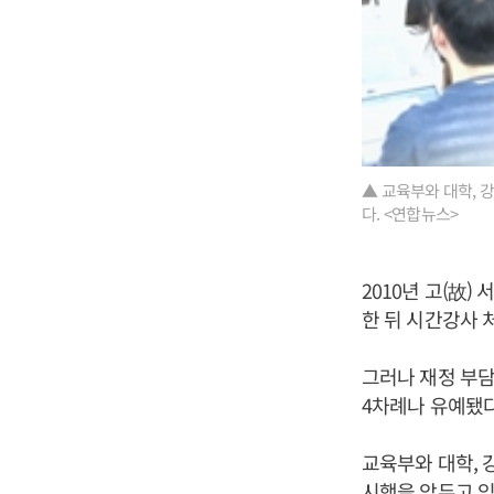
▲ 교육부와 대학, 강
다. <연합뉴스>
2010년 고(故
한 뒤 시간강사 
그러나 재정 부담
4차례나 유예됐
교육부와 대학, 
시행을 앞두고 있