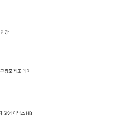
지 연장
화, 구광모 제조·데이
자·SK하이닉스 HB