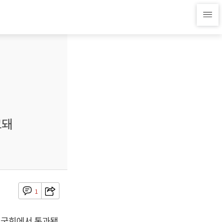
고돼
1
년 국회에서 통과됐