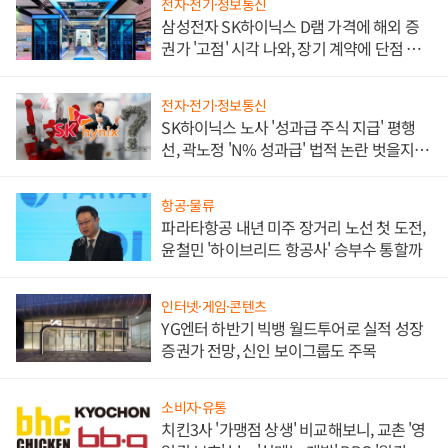
전자·전기·정보통신
삼성전자 SK하이닉스 D램 가격에 해외 증
권가 '고점' 시각 나와, 장기 계약에 단점 부
각
전자·전기·정보통신
SK하이닉스 노사 '성과급 주식 지급' 평행
선, 곽노정 'N% 성과급' 법적 논란 벗을지 주
목
항공·물류
파라타항공 내년 미주 장거리 노선 첫 도전,
윤철민 '하이브리드 항공사' 승부수 통할까
인터넷·게임·콘텐츠
YG엔터 하반기 빅뱅 월드투어로 실적 성장
증권가 전망, 신인 보이그룹도 주목
소비자·유통
치킨3사 '가맹점 상생' 비교해보니, 교촌 '영