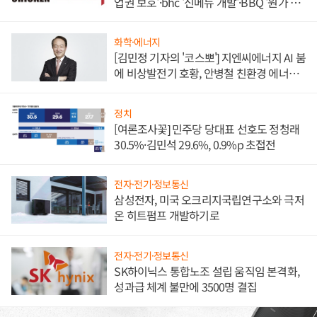
업권 보호'·bhc '신메뉴 개발'·BBQ '원가 부
담'
화학·에너지
[김민정 기자의 '코스뽀'] 지엔씨에너지 AI 붐
에 비상발전기 호황, 안병철 친환경 에너지
발전전문기업 향한다
정치
[여론조사꽃] 민주당 당대표 선호도 정청래
30.5%·김민석 29.6%, 0.9%p 초접전
전자·전기·정보통신
삼성전자, 미국 오크리지국립연구소와 극저
온 히트펌프 개발하기로
전자·전기·정보통신
SK하이닉스 통합노조 설립 움직임 본격화,
성과급 체계 불만에 3500명 결집