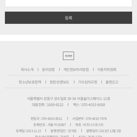
PC버전
회사소개
윤리강령
개인정보처리방침
이용자위원회
청소년보호정책
정정·반론보도
기사심의규정
불편신고
서울특별시 성동구 성수일로 39-34 서울숲더스페이스 12층
대표전화 : 1800-6522
팩스 : 070-4015-8658
편집국 : 070-4010-8512
사업본부 : 070-4010-7078
등록번호 : 서울 아 02897
제호 : 비즈니스포스트
등록일: 2013.11.13
발행·편집인 : 강석운
발행일자: 2013년 12월 2일
청소년보호책임자 : 강석운
ISSN : 2636-171X