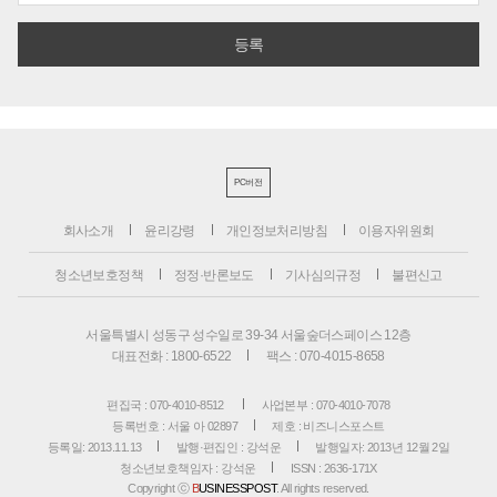
PC버전
회사소개
윤리강령
개인정보처리방침
이용자위원회
청소년보호정책
정정·반론보도
기사심의규정
불편신고
서울특별시 성동구 성수일로 39-34 서울숲더스페이스 12층
대표전화 : 1800-6522
팩스 : 070-4015-8658
편집국 : 070-4010-8512
사업본부 : 070-4010-7078
등록번호 : 서울 아 02897
제호 : 비즈니스포스트
등록일: 2013.11.13
발행·편집인 : 강석운
발행일자: 2013년 12월 2일
청소년보호책임자 : 강석운
ISSN : 2636-171X
Copyright ⓒ
B
USINESSPOST
. All rights reserved.