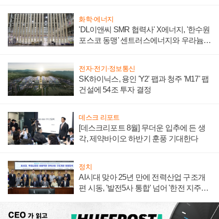
텍 '탈애플' 수익 다각화 속도
화학·에너지
'DL이앤씨 SMR 협력사' X에너지, '한수원
포스코 동맹' 센트러스에너지와 우라늄
계약 체결
전자·전기·정보통신
SK하이닉스, 용인 'Y2' 팹과 청주 'M17' 팹
건설에 54조 투자 결정
데스크 리포트
[데스크리포트 8월] 무더운 입추에 든 생
각, 제약바이오 하반기 훈풍 기대한다
정치
AI시대 맞아 25년 만에 전력산업 구조개
편 시동, '발전5사 통합' 넘어 '한전 지주사'
재편론도