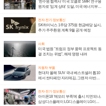
'한수원 협력사' 미국 오클로 SMR 연구용
원자로 '임계 상태' 도달, 미국 에너지부
"중요한 이정표"
전자·전기·정보통신
SK하이닉스 1주당 375원 현금배당 실시,
추가 주주환원 계획 9월 공개 예정
사회
미국 법원 "트럼프 정부 풍력 프로젝트 동
결 조치는 위법", 해제 명령 내려
자동차·부품
현대차 올해 SUV 국내 베스트셀러 톱10
에서 싼타페만 자리매김, 그랜저·아반떼
'세단 쌍끌이'로 내수 방어
전자·전기·정보통신
아이폰18 '메모리 부족'에 출시 지연되나,
삼성디스플레이 LG디스플레이 LG이노