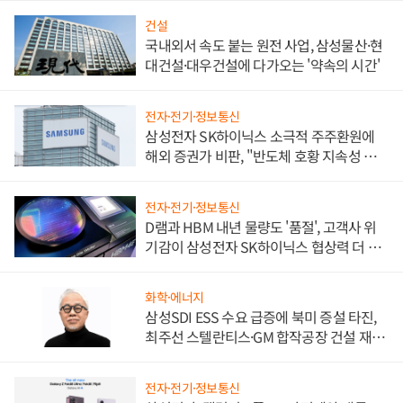
건설
국내외서 속도 붙는 원전 사업, 삼성물산·현
대건설·대우건설에 다가오는 '약속의 시간'
전자·전기·정보통신
삼성전자 SK하이닉스 소극적 주주환원에
해외 증권가 비판, "반도체 호황 지속성 의
문"
전자·전기·정보통신
D램과 HBM 내년 물량도 '품절', 고객사 위
기감이 삼성전자 SK하이닉스 협상력 더 키
워
화학·에너지
삼성SDI ESS 수요 급증에 북미 증설 타진,
최주선 스텔란티스·GM 합작공장 건설 재추
진하나
전자·전기·정보통신