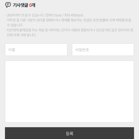
기사댓글
0
개
200자까지 쓰실 수 있습니다. (현재 0 byte / 최대 400byte)
저작권 등 다른 사람의 권리를 침해하거나 명예를 훼손하는 댓글은 관련 법률에 의해 제재를 받을
수 있습니다.
타인에게 불쾌감을 주는 욕설 등 비하하는 단어가 내용에 포함되거나 인신공격성 글은 관리자의 판
단에 의해 삭제 합니다.