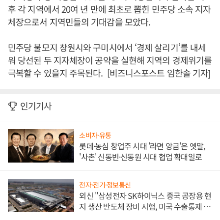
후 각 지역에서 20여 년 만에 최초로 뽑힌 민주당 소속 지자
체장으로서 지역민들의 기대감을 모았다.
민주당 불모지 창원시와 구미시에서 ‘경제 살리기’를 내세
워 당선된 두 지자체장이 공약을 실현해 지역의 경제위기를
극복할 수 있을지 주목된다. [비즈니스포스트 임한솔 기자]
인기기사
소비자·유통
롯데·농심 창업주 시대 '라면 앙금'은 옛말,
'사촌' 신동빈·신동원 시대 협업 확대일로
전자·전기·정보통신
외신 "삼성전자 SK하이닉스 중국 공장용 현
지 생산 반도체 장비 시험, 미국 수출통제 대
비"