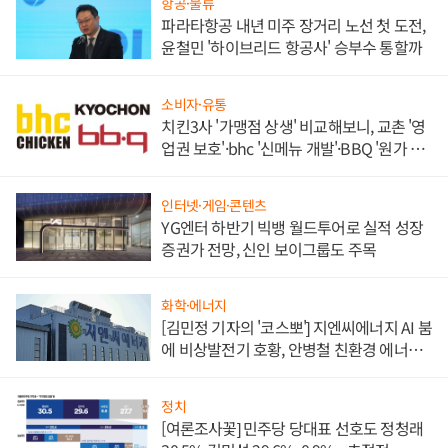
항공·물류
파라타항공 내년 미주 장거리 노선 첫 도전,
윤철민 '하이브리드 항공사' 승부수 통할까
소비자·유통
치킨3사 '가맹점 상생' 비교해보니, 교촌 '영
업권 보호'·bhc '신메뉴 개발'·BBQ '원가 부
담'
인터넷·게임·콘텐츠
YG엔터 하반기 빅뱅 월드투어로 실적 성장
증권가 전망, 신인 보이그룹도 주목
화학·에너지
[김민정 기자의 '코스뽀'] 지엔씨에너지 AI 붐
에 비상발전기 호황, 안병철 친환경 에너지
발전전문기업 향한다
정치
[여론조사꽃] 민주당 당대표 선호도 정청래