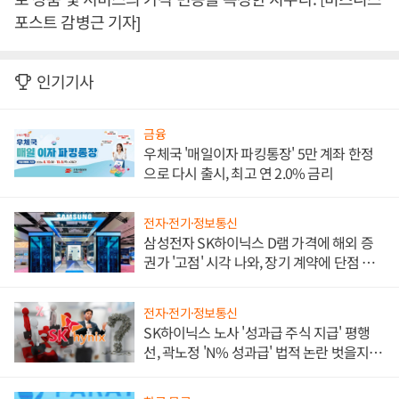
포스트 감병근 기자]
인기기사
금융
우체국 '매일이자 파킹통장' 5만 계좌 한정
으로 다시 출시, 최고 연 2.0% 금리
전자·전기·정보통신
삼성전자 SK하이닉스 D램 가격에 해외 증
권가 '고점' 시각 나와, 장기 계약에 단점 부
각
전자·전기·정보통신
SK하이닉스 노사 '성과급 주식 지급' 평행
선, 곽노정 'N% 성과급' 법적 논란 벗을지 주
목