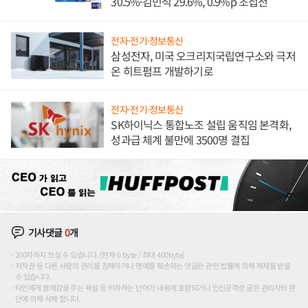
30.5%·김민석 29.6%, 0.9%p 초접전
전자·전기·정보통신
삼성전자, 미국 오크리지국립연구소와 극저
온 히트펌프 개발하기로
전자·전기·정보통신
SK하이닉스 통합노조 설립 움직임 본격화,
성과급 체계 불만에 3500명 결집
기사댓글
0
개
200자까지 쓰실 수 있습니다. (현재 0 byte / 최대 400byte)
저작권 등 다른 사람의 권리를 침해하거나 명예를 훼손하는 댓글은 관련 법률에 의해 제재를 받을
수 있습니다.
타인에게 불쾌감을 주는 욕설 등 비하하는 단어가 내용에 포함되거나 인신공격성 글은 관리자의 판
단에 의해 삭제 합니다.