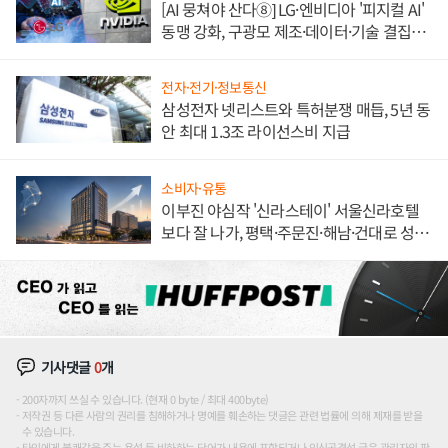
[AI 뭉쳐야 산다⑧] LG·엔비디아 '피지컬 AI'
동맹 강화, 구광모 제조·데이터·기술 결집
해 종합 로보틱스 기업으로
전자·전기·정보통신
삼성전자 넷리스트와 특허분쟁 매듭, 5년 동
안 최대 1.3조 라이선스비 지급
소비자·유통
이부진 야심작 '신라스테이' 서울신라호텔
보다 잘 나가, 평택·주문진·해남·건대로 성
장판 더 넓힌다
기사댓글
0
개
200자까지 쓰실 수 있습니다. (현재 0 byte / 최대 400byte)
저작권 등 다른 사람의 권리를 침해하거나 명예를 훼손하는 댓글은 관련 법률에 의해 제재를 받을
수 있습니다.
타인에게 불쾌감을 주는 욕설 등 비하하는 단어가 내용에 포함되거나 인신공격성 글은 관리자의 판