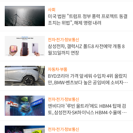
사회
미국 법원 "트럼프 정부 풍력 프로젝트 동결
조치는 위법", 해제 명령 내려
전자·전기·정보통신
삼성전자, 갤럭시Z 폴드8 사전예약 개통 8
월31일까지 연장
자동차·부품
BYD코리아 가격 앞세워 수입차 4위 올랐지
만, BMW·벤츠보다 높은 공임비에 소비자
불만 폭발
전자·전기·정보통신
엔비디아 '루빈 울트라'에도 HBM4 탑재 검
토, 삼성전자·SK하이닉스 HBM4 수율에 주
도권 갈린다
전자·전기·정보통신