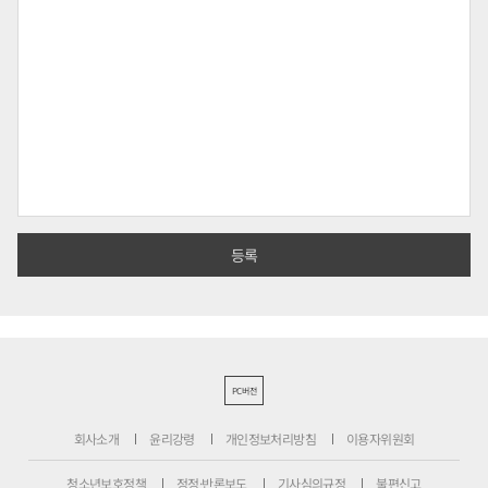
PC버전
회사소개
윤리강령
개인정보처리방침
이용자위원회
청소년보호정책
정정·반론보도
기사심의규정
불편신고