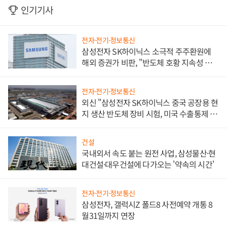
인기기사
전자·전기·정보통신
삼성전자 SK하이닉스 소극적 주주환원에
해외 증권가 비판, "반도체 호황 지속성 의
문"
전자·전기·정보통신
외신 "삼성전자 SK하이닉스 중국 공장용 현
지 생산 반도체 장비 시험, 미국 수출통제 대
비"
건설
국내외서 속도 붙는 원전 사업, 삼성물산·현
대건설·대우건설에 다가오는 '약속의 시간'
전자·전기·정보통신
삼성전자, 갤럭시Z 폴드8 사전예약 개통 8
월31일까지 연장