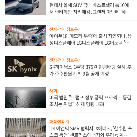
현대차 올해 SUV 국내 베스트셀러 톱10에
서 싼타페만 자리매김, 그랜저·아반떼 '세단
쌍끌이'로 내수 방어
전자·전기·정보통신
아이폰18 '메모리 부족'에 출시 지연되나, 삼
성디스플레이 LG디스플레이 LG이노텍 '탈
애플' 수익 다각화 속도
전자·전기·정보통신
SK하이닉스 1주당 375원 현금배당 실시, 추
가 주주환원 계획 9월 공개 예정
사회
미국 법원 "트럼프 정부 풍력 프로젝트 동결
조치는 위법", 해제 명령 내려
화학·에너지
'DL이앤씨 SMR 협력사' X에너지, '한수원 포
스코 동맹' 센트러스에너지와 우라늄 계약