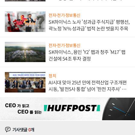
체결
전자·전기·정보통신
SK하이닉스 노사 '성과급 주식지급' 평행선,
곽노정 'N% 성과급' 법적 논란 벗을지 주목
전자·전기·정보통신
SK하이닉스, 용인 'Y2' 팹과 청주 'M17' 팹
건설에 54조 투자 결정
정치
AI시대 맞아 25년 만에 전력산업 구조개편
시동, '발전5사 통합' 넘어 '한전 지주사' 재편
론도
기사댓글
0
개