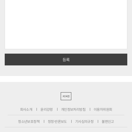
PC버전
회사소개
윤리강령
개인정보처리방침
이용자위원회
청소년보호정책
정정·반론보도
기사심의규정
불편신고