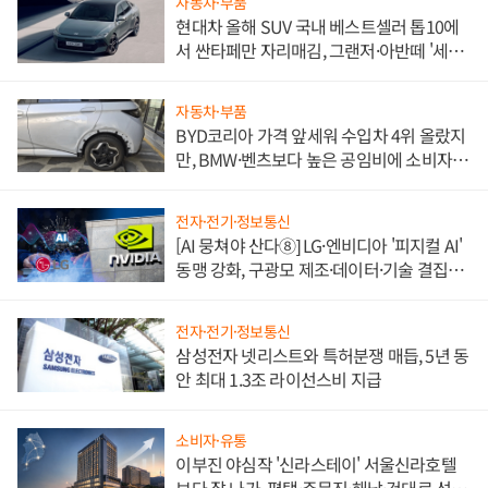
자동차·부품
현대차 올해 SUV 국내 베스트셀러 톱10에
서 싼타페만 자리매김, 그랜저·아반떼 '세단
쌍끌이'로 내수 방어
자동차·부품
BYD코리아 가격 앞세워 수입차 4위 올랐지
만, BMW·벤츠보다 높은 공임비에 소비자
불만 폭발
전자·전기·정보통신
[AI 뭉쳐야 산다⑧] LG·엔비디아 '피지컬 AI'
동맹 강화, 구광모 제조·데이터·기술 결집
해 종합 로보틱스 기업으로
전자·전기·정보통신
삼성전자 넷리스트와 특허분쟁 매듭, 5년 동
안 최대 1.3조 라이선스비 지급
소비자·유통
이부진 야심작 '신라스테이' 서울신라호텔