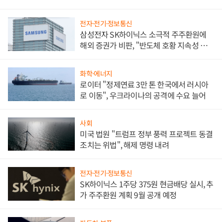
전자·전기·정보통신
삼성전자 SK하이닉스 소극적 주주환원에
해외 증권가 비판, "반도체 호황 지속성 의
문"
화학·에너지
로이터 "정제연료 3만 톤 한국에서 러시아
로 이동", 우크라이나의 공격에 수요 늘어
사회
미국 법원 "트럼프 정부 풍력 프로젝트 동결
조치는 위법", 해제 명령 내려
전자·전기·정보통신
SK하이닉스 1주당 375원 현금배당 실시, 추
가 주주환원 계획 9월 공개 예정